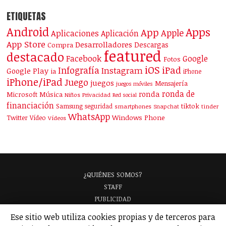
ETIQUETAS
Android
Apps
App
Apple
Aplicaciones
Aplicación
App Store
Desarrolladores
Descargas
Compra
featured
destacado
Facebook
Google
Fotos
iOS
iPad
Infografía
Instagram
Google Play
ia
iPhone
iPhone/iPad
Juego
juegos
Mensajería
juegos móviles
ronda de
ronda
Microsoft
Música
Niños
Privacidad
Red social
financiación
Samsung
tiktok
seguridad
smartphones
Snapchat
tinder
WhatsApp
Windows Phone
Twitter
Vídeo
Vídeos
¿QUIÉNES SOMOS?
STAFF
PUBLICIDAD
¡APARECE EN NUESTRA GUÍA!
Ese sitio web utiliza cookies propias y de terceros para
ANALIZAMOS TU APP
GLOSARIO