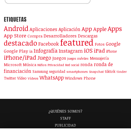
ETIQUETAS
Android
Apps
App
Apple
Aplicaciones
Aplicación
App Store
Desarrolladores
Descargas
Compra
featured
destacado
Facebook
Google
Fotos
iOS
iPad
Infografía
Instagram
Google Play
ia
iPhone
iPhone/iPad
Juego
juegos
Mensajería
juegos móviles
ronda de
ronda
Microsoft
Música
Niños
Privacidad
Red social
financiación
Samsung
tiktok
seguridad
smartphones
Snapchat
tinder
WhatsApp
Windows Phone
Twitter
Vídeo
Vídeos
¿QUIÉNES SOMOS?
STAFF
PUBLICIDAD