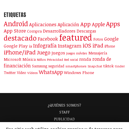
ETIQUETAS
Android
Apps
App
Apple
Aplicaciones
Aplicación
App Store
Desarrolladores
Descargas
Compra
featured
destacado
Facebook
Google
Fotos
iOS
iPad
Infografía
Instagram
Google Play
ia
iPhone
iPhone/iPad
Juego
juegos
Mensajería
juegos móviles
ronda de
ronda
Microsoft
Música
Niños
Privacidad
Red social
financiación
Samsung
tiktok
seguridad
smartphones
Snapchat
tinder
WhatsApp
Windows Phone
Twitter
Vídeo
Vídeos
¿QUIÉNES SOMOS?
STAFF
PUBLICIDAD
¡APARECE EN NUESTRA GUÍA!