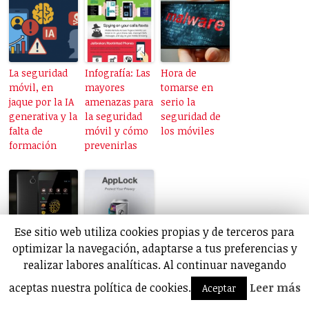
La seguridad
Infografía: Las
Hora de
móvil, en
mayores
tomarse en
jaque por la IA
amenazas para
serio la
generativa y la
la seguridad
seguridad de
falta de
móvil y cómo
los móviles
formación
prevenirlas
Ese sitio web utiliza cookies propias y de terceros para
optimizar la navegación, adaptarse a tus preferencias y
Blackphone
AppLock: «Una
lanzará la
vez que has
realizar labores analíticas. Al continuar navegando
primera app
perdido tu
aceptas nuestra política de cookies.
Leer más
Aceptar
store centrada
privacidad, te
en la
das cuenta de