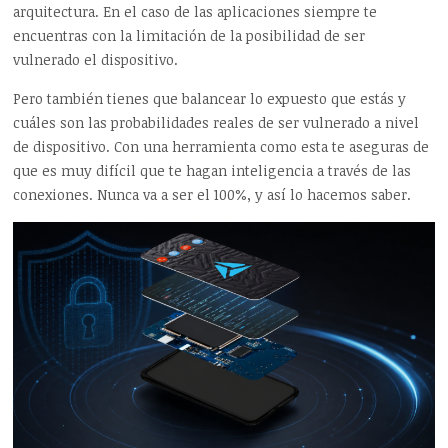
arquitectura. En el caso de las aplicaciones siempre te
encuentras con la limitación de la posibilidad de ser
vulnerado el dispositivo.
Pero también tienes que balancear lo expuesto que estás y
cuáles son las probabilidades reales de ser vulnerado a nivel
de dispositivo. Con una herramienta como esta te aseguras de
que es muy difícil que te hagan inteligencia a través de las
conexiones. Nunca va a ser el 100%, y así lo hacemos saber.