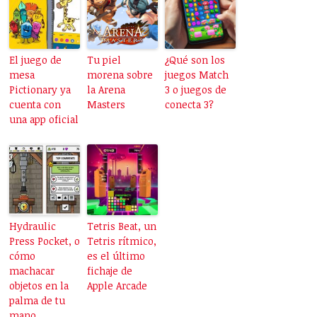
El juego de
Tu piel
¿Qué son los
mesa
morena sobre
juegos Match
Pictionary ya
la Arena
3 o juegos de
cuenta con
Masters
conecta 3?
una app oficial
Hydraulic
Tetris Beat, un
Press Pocket, o
Tetris rítmico,
cómo
es el último
machacar
fichaje de
objetos en la
Apple Arcade
palma de tu
mano