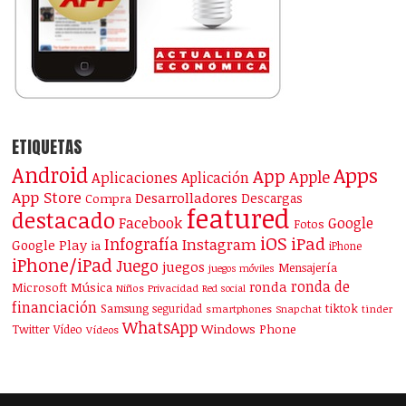
ETIQUETAS
Android
Apps
App
Apple
Aplicaciones
Aplicación
App Store
Desarrolladores
Descargas
Compra
featured
destacado
Facebook
Google
Fotos
iOS
iPad
Infografía
Instagram
Google Play
ia
iPhone
iPhone/iPad
Juego
juegos
Mensajería
juegos móviles
ronda de
ronda
Microsoft
Música
Niños
Privacidad
Red social
financiación
Samsung
tiktok
seguridad
smartphones
Snapchat
tinder
WhatsApp
Windows Phone
Twitter
Vídeo
Vídeos