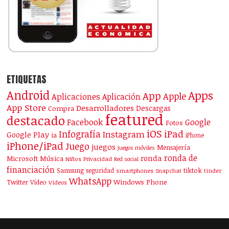
ETIQUETAS
Android
Apps
App
Apple
Aplicaciones
Aplicación
App Store
Desarrolladores
Descargas
Compra
featured
destacado
Facebook
Google
Fotos
iOS
iPad
Infografía
Instagram
Google Play
ia
iPhone
iPhone/iPad
Juego
juegos
Mensajería
juegos móviles
ronda de
ronda
Microsoft
Música
Niños
Privacidad
Red social
financiación
Samsung
tiktok
seguridad
smartphones
Snapchat
tinder
WhatsApp
Windows Phone
Twitter
Vídeo
Vídeos