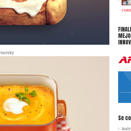
cuan
FINAL
MEJOR
INNOV
omorsky
Se c
Anó