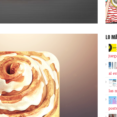
LO MÁ
jueg
al e
las 
post