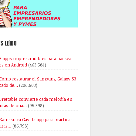
S LEÍDO
3 apps imprescindibles para hackear
os en Android
(463.584)
Cómo restaurar el Samsung Galaxy S3
stado de…
(206.603)
Frettable convierte cada melodía en
notas de una…
(95.398)
Kamasutra Gay, la app para practicar
uras…
(86.798)