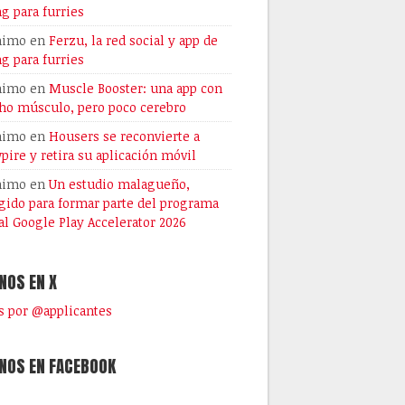
ng para furries
nimo
en
Ferzu, la red social y app de
ng para furries
nimo
en
Muscle Booster: una app con
o músculo, pero poco cerebro
nimo
en
Housers se reconvierte a
pire y retira su aplicación móvil
nimo
en
Un estudio malagueño,
gido para formar parte del programa
al Google Play Accelerator 2026
NOS EN X
 por @applicantes
NOS EN FACEBOOK