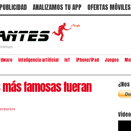
PUBLICIDAD
ANALIZAMOS TU APP
OFERTAS MÓVILES
startups
rdware
inteligencia artificial
IoT
iPhone/iPad
Juegos
Mu
s más famosas fueran
¿Nos 
entarios
Vide