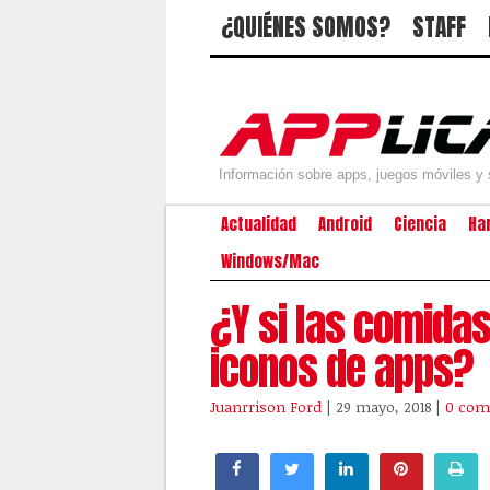
¿QUIÉNES SOMOS?
STAFF
Información sobre apps, juegos móviles y 
Actualidad
Android
Ciencia
Ha
Windows/Mac
¿Y si las comida
iconos de apps?
Juanrrison Ford
| 29 mayo, 2018
|
0 com