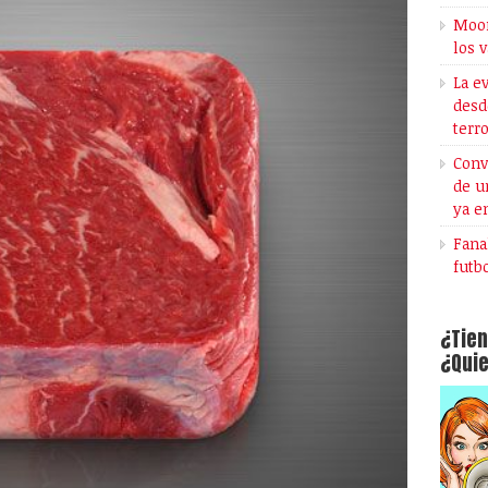
Moon
los 
La e
desd
terr
Conv
de u
ya e
Fana
futb
¿Tien
¿Quie