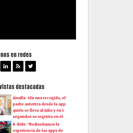
enos en redes
evistas destacadas
Qualla: «En una recogida, el
padre autoriza desde la app
quién se lleva al niño y en 5
segundos se registra en el
ema»
B-Ride: “Rediseñamos la
experiencia de las apps de