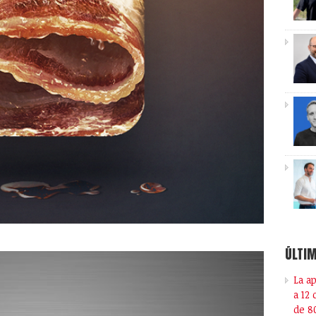
ÚLTIM
La a
a 12
de 8