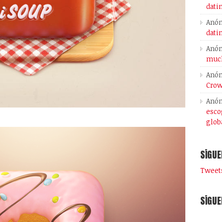
dati
Anó
dati
Anó
much
Anó
Crow
Anó
esco
glob
SÍGUE
Tweets
SÍGUE