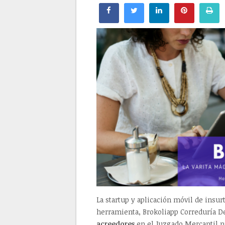
La startup y aplicación móvil de insu
herramienta, Brokoliapp Correduría D
acreedores
en el Juzgado Mercantil n