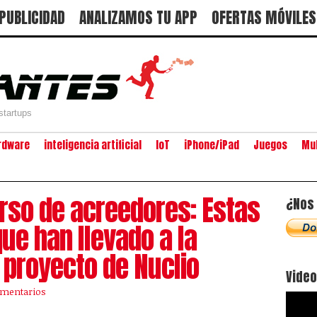
PUBLICIDAD
ANALIZAMOS TU APP
OFERTAS MÓVILES
startups
rdware
inteligencia artificial
IoT
iPhone/iPad
Juegos
Mu
urso de acreedores: Estas
¿Nos 
ue han llevado a la
 proyecto de Nuclio
Vide
omentarios