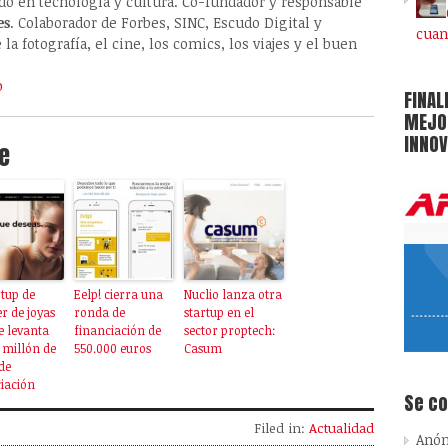
ado en tecnología y cultura. Co-fundador y responsable
es
. Colaborador de Forbes, SINC, Escudo Digital y
cuan
la fotografía, el cine, los comics, los viajes y el buen
o
FINAL
MEJOR
INNOV
e
rtup de
Eelp! cierra una
Nuclio lanza otra
er de joyas
ronda de
startup en el
e levanta
financiación de
sector proptech:
 millón de
550.000 euros
Casum
de
iación
Se c
Filed in:
Actualidad
Anó