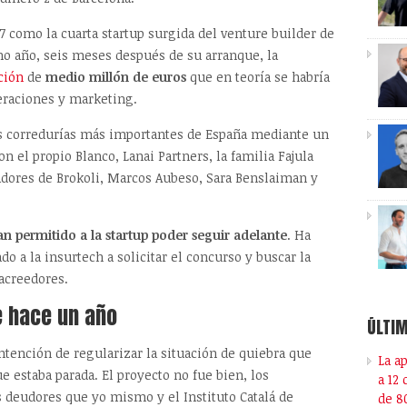
7 como la cuarta startup surgida del venture builder de
cho año, seis meses después de su arranque, la
ción
de
medio millón de euros
que en teoría se habría
eraciones y marketing.
as corredurías más importantes de España mediante un
n el propio Blanco, Lanai Partners, la familia Fajula
adores de Brokoli, Marcos Aubeso, Sara Benslaiman y
n permitido a la startup poder seguir adelante
. Ha
o a la insurtech a solicitar el concurso y buscar la
 acreedores.
e hace un año
ÚLTIM
intención de regularizar la situación de quiebra que
La a
 estaba parada. El proyecto no fue bien, los
a 12
deudores que yo mismo y el Instituto Catalá de
de 8