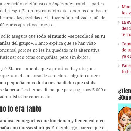
nversación telefónica con
Applicantes
. «Ambas partes
Moon
 del riesgo. Es un instrumento que tenemos que hacer
los 
icarnos las pérdidas de la inversión realizada», añade.
La e
0.000 euros aproximadamente.
desd
terr
 Nuclio asegura que
todo el mundo «se recolocó en su
ñías del grupo»
. Blanco explica que se han visto
Conv
de u
concursal porque no les ha quedado más alternativa.
ya e
fusionar con otras compañías, pero sin éxito».
Fana
gir? Blanco comenta que a priori no hay ninguna
futb
er que «en el concurso de acreedores alguien quiera
una pequeña correduría nos ha dicho que estaba
¿Tien
ce la pena
. Les hemos dicho que para pagarnos 5.000 o
¿Quie
 administrador concursal».
no lo era tanto
ijándose en negocios que funcionan y tienen éxito en
paña con nuevas startups
. Sin embargo, parece que el