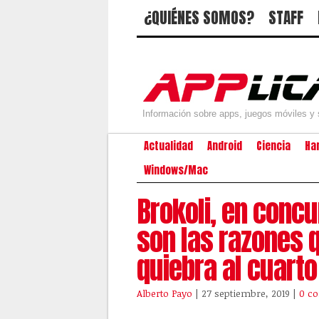
¿QUIÉNES SOMOS?
STAFF
Información sobre apps, juegos móviles y 
Actualidad
Android
Ciencia
Ha
Windows/Mac
Brokoli, en conc
son las razones q
quiebra al cuarto
Alberto Payo
| 27 septiembre, 2019
|
0 c