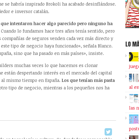
e se habría inspirado Brokoli ha acabado desinflándose.
edor e inversor catalán.
 que intentaron hacer algo parecido pero ninguno ha
. Cuando lo fundamos hace tres años tenía sentido, pero
as compañías de seguros venden cada vez más directo y
LO MÁ
este tipo de negocio haya funcionado», señala Blanco.
spaña, sino que ha pasado en más países», insiste.
uilders muchas veces lo que hacemos es clonar
jueg
e están despertando interés en el mercado del capital
s al mismo tiempo en España.
Los que tenían más pasta
al e
otro tipo de negocio, mientras a los pequeños nos ha
las 
post