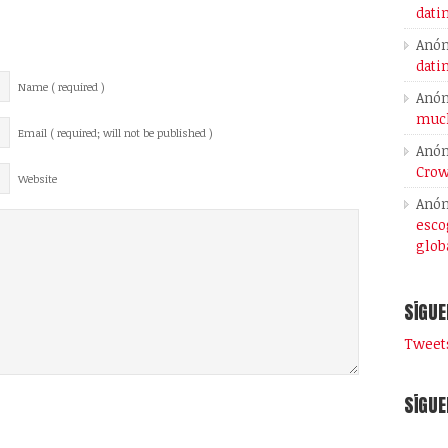
dati
Anó
dati
Name ( required )
Anó
much
Email ( required; will not be published )
Anó
Crow
Website
Anó
esco
glob
SÍGUE
Tweets
SÍGUE