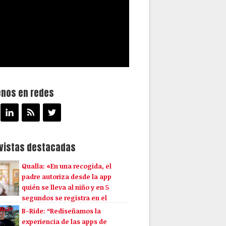
enos en redes
evistas destacadas
Qualla: «En una recogida, el
padre autoriza desde la app
quién se lleva al niño y en 5
segundos se registra en el
ema»
B-Ride: “Rediseñamos la
experiencia de las apps de