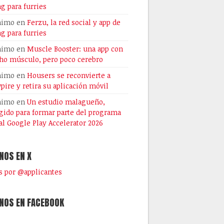
ng para furries
nimo
en
Ferzu, la red social y app de
ng para furries
nimo
en
Muscle Booster: una app con
o músculo, pero poco cerebro
nimo
en
Housers se reconvierte a
pire y retira su aplicación móvil
nimo
en
Un estudio malagueño,
gido para formar parte del programa
al Google Play Accelerator 2026
NOS EN X
 por @applicantes
NOS EN FACEBOOK