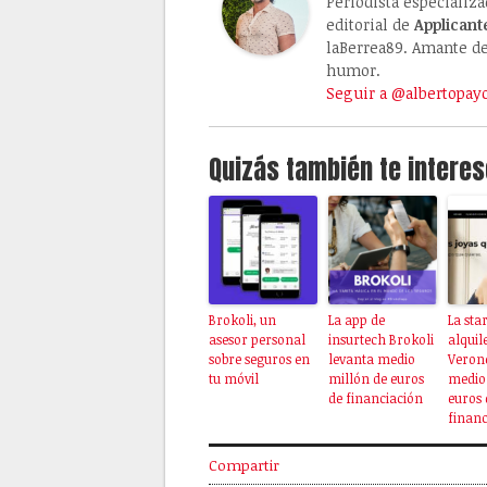
Periodista especializ
editorial de
Applicant
laBerrea89. Amante de 
humor.
Seguir a @albertopay
Quizás también te interes
Brokoli, un
La app de
La sta
asesor personal
insurtech Brokoli
alquil
sobre seguros en
levanta medio
Veron
tu móvil
millón de euros
medio
de financiación
euros 
financ
Compartir