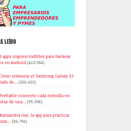
S LEÍDO
3 apps imprescindibles para hackear
os en Android
(463.584)
Cómo restaurar el Samsung Galaxy S3
stado de…
(206.603)
Frettable convierte cada melodía en
notas de una…
(95.398)
Kamasutra Gay, la app para practicar
uras…
(86.794)