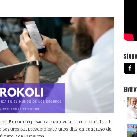
Sígu
Entr
rtech
Brokoli
ha pasado a mejor vida. La compañía tras la
sist
e Seguros S.I, presentó hace unos días en
concurso de
úmero 2 de Barcelona.