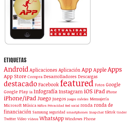
ETIQUETAS
Android
Apps
App
Apple
Aplicaciones
Aplicación
App Store
Desarrolladores
Descargas
Compra
featured
destacado
Facebook
Google
Fotos
iOS
iPad
Infografía
Instagram
Google Play
ia
iPhone
iPhone/iPad
Juego
juegos
Mensajería
juegos móviles
ronda de
ronda
Microsoft
Música
Niños
Privacidad
Red social
financiación
Samsung
tiktok
seguridad
smartphones
Snapchat
tinder
WhatsApp
Windows Phone
Twitter
Vídeo
Vídeos