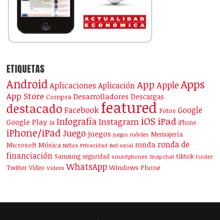
ETIQUETAS
Android
Apps
App
Apple
Aplicaciones
Aplicación
App Store
Desarrolladores
Descargas
Compra
featured
destacado
Facebook
Google
Fotos
iOS
iPad
Infografía
Instagram
Google Play
ia
iPhone
iPhone/iPad
Juego
juegos
Mensajería
juegos móviles
ronda de
ronda
Microsoft
Música
Niños
Privacidad
Red social
financiación
Samsung
tiktok
seguridad
smartphones
Snapchat
tinder
WhatsApp
Windows Phone
Twitter
Vídeo
Vídeos