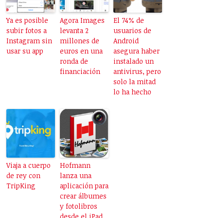
Ya es posible
Agora Images
El 74% de
subir fotos a
levanta 2
usuarios de
Instagram sin
millones de
Android
usar su app
euros en una
asegura haber
ronda de
instalado un
financiación
antivirus, pero
solo la mitad
lo ha hecho
Viaja a cuerpo
Hofmann
de rey con
lanza una
TripKing
aplicación para
crear álbumes
y fotolibros
desde el iPad