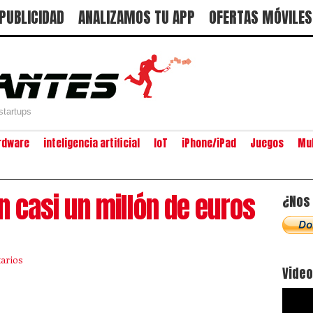
PUBLICIDAD
ANALIZAMOS TU APP
OFERTAS MÓVILES
startups
rdware
inteligencia artificial
IoT
iPhone/iPad
Juegos
Mu
n casi un millón de euros
¿Nos 
arios
Vide