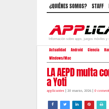
¿QUIÉNES SOMOS?
STAFF
Información sobre apps, juegos móviles y 
Actualidad
Android
Ciencia
Ha
Windows/Mac
LA AEPD multa co
a Yoti
applicantes
| 20 marzo, 2026
|
0 coment