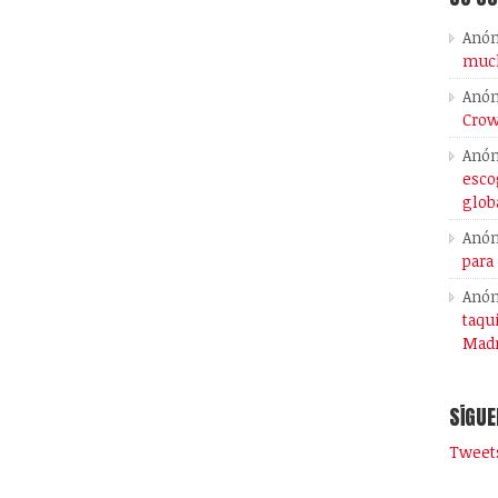
Anó
much
Anó
Crow
Anó
esco
glob
Anó
para
Anó
taqu
Madr
SÍGUE
Tweets