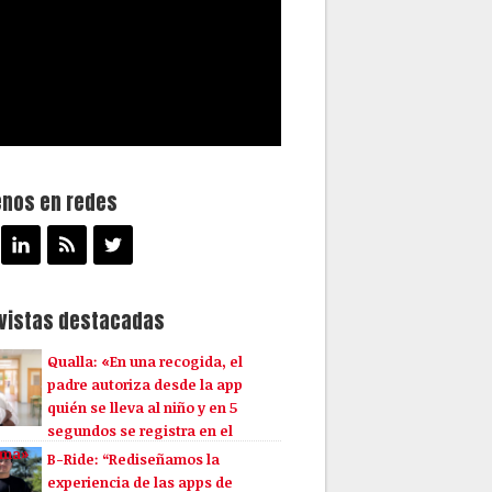
enos en redes
evistas destacadas
Qualla: «En una recogida, el
padre autoriza desde la app
quién se lleva al niño y en 5
segundos se registra en el
ema»
B-Ride: “Rediseñamos la
experiencia de las apps de