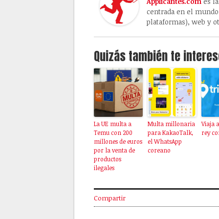
Applicantes.com
es la
centrada en el mundo 
plataformas), web y ot
Quizás también te interes
La UE multa a
Multa millonaria
Viaja 
Temu con 200
para KakaoTalk,
rey co
millones de euros
el WhatsApp
por la venta de
coreano
productos
ilegales
Compartir