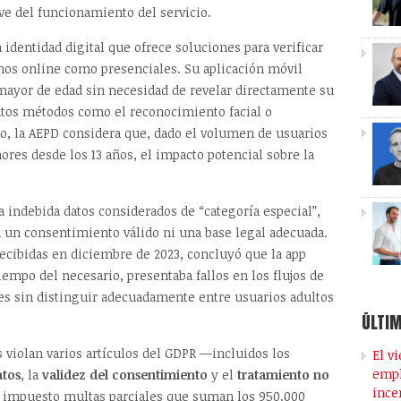
ve del funcionamiento del servicio.
identidad digital que ofrece soluciones para verificar
rnos online como presenciales. Su aplicación móvil
mayor de edad sin necesidad de revelar directamente su
ntos métodos como el reconocimiento facial o
, la AEPD considera que, dado el volumen de usuarios
ores desde los 13 años, el impacto potencial sobre la
 indebida datos considerados de “categoría especial”,
n un consentimiento válido ni una base legal adecuada.
 recibidas en diciembre de 2023, concluyó que la app
empo del necesario, presentaba fallos en los flujos de
s sin distinguir adecuadamente entre usuarios adultos
ÚLTIM
s violan varios artículos del GDPR —incluidos los
El v
empl
atos
, la
validez del consentimiento
y el
tratamiento no
ince
 impuesto multas parciales que suman los 950.000