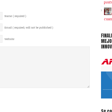
post
Name ( required )
cuan
Email ( required; will not be published )
FINAL
Website
MEJOR
INNOV
Se c