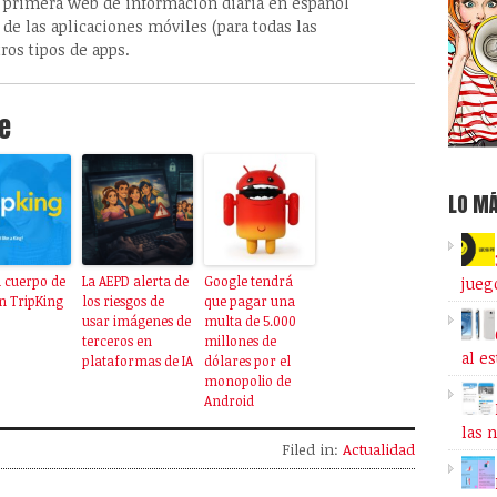
 primera web de información diaria en español
de las aplicaciones móviles (para todas las
ros tipos de apps.
e
LO MÁ
a cuerpo de
La AEPD alerta de
Google tendrá
jueg
n TripKing
los riesgos de
que pagar una
usar imágenes de
multa de 5.000
terceros en
millones de
al e
plataformas de IA
dólares por el
monopolio de
Android
las 
Filed in:
Actualidad