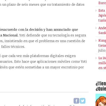
Euro
n un plazo de seis meses que su tratamiento de datos
Esta
Japó
turí
Ande
esacuerdo con la decisión y han anunciado que
Sanf
ia Nacional.
Yoti defiende que su tecnología es segura
Kung
tos, insistiendo en que el problema es una cuestión de
tien
 fallos técnicos.
julio
 que cada vez más plataformas digitales exigen
La I
s usuarios. Esto hace que aplicaciones móviles como Yoti
mill
bién que estén sometidas a un mayor escrutinio por
en s
¿Tien
¿Quie