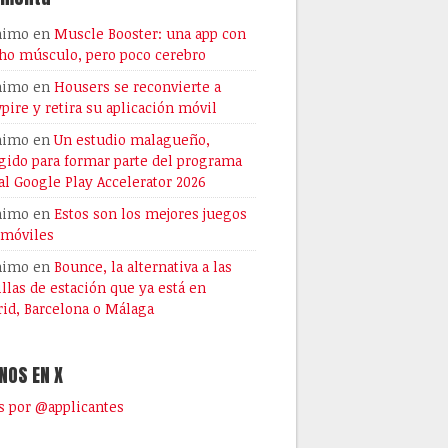
nimo
en
Muscle Booster: una app con
o músculo, pero poco cerebro
nimo
en
Housers se reconvierte a
pire y retira su aplicación móvil
nimo
en
Un estudio malagueño,
gido para formar parte del programa
al Google Play Accelerator 2026
nimo
en
Estos son los mejores juegos
 móviles
nimo
en
Bounce, la alternativa a las
illas de estación que ya está en
id, Barcelona o Málaga
NOS EN X
 por @applicantes