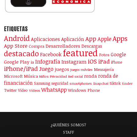
ETIQUETAS
Android
Apps
App
Apple
Aplicaciones
Aplicación
App Store
Desarrolladores
Descargas
Compra
featured
destacado
Facebook
Google
Fotos
iOS
iPad
Infografía
Instagram
Google Play
ia
iPhone
iPhone/iPad
Juego
juegos
Mensajería
juegos móviles
ronda de
ronda
Microsoft
Música
Niños
Privacidad
Red social
financiación
Samsung
tiktok
seguridad
smartphones
Snapchat
tinder
WhatsApp
Windows Phone
Twitter
Vídeo
Vídeos
¿QUIÉNES SOMOS?
STAFF