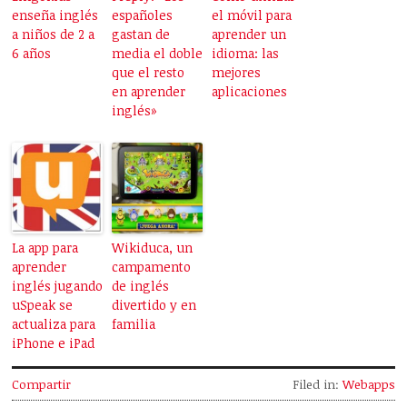
enseña inglés
españoles
el móvil para
a niños de 2 a
gastan de
aprender un
6 años
media el doble
idioma: las
que el resto
mejores
en aprender
aplicaciones
inglés»
La app para
Wikiduca, un
aprender
campamento
inglés jugando
de inglés
uSpeak se
divertido y en
actualiza para
familia
iPhone e iPad
Compartir
Filed in:
Webapps