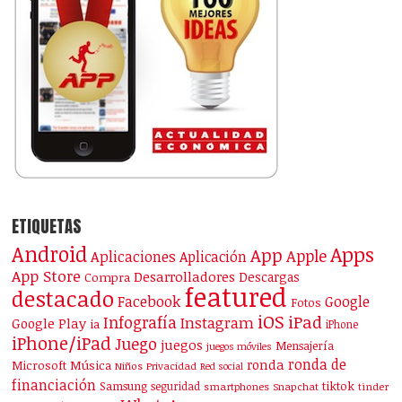
ETIQUETAS
Android
Apps
App
Apple
Aplicaciones
Aplicación
App Store
Desarrolladores
Descargas
Compra
featured
destacado
Facebook
Google
Fotos
iOS
iPad
Infografía
Instagram
Google Play
ia
iPhone
iPhone/iPad
Juego
juegos
Mensajería
juegos móviles
ronda de
ronda
Microsoft
Música
Niños
Privacidad
Red social
financiación
Samsung
tiktok
seguridad
smartphones
Snapchat
tinder