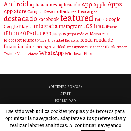
Android
Apps
App
Apple
Aplicaciones
Aplicación
App Store
Desarrolladores
Descargas
Compra
featured
destacado
Facebook
Google
Fotos
iOS
iPad
Infografía
Instagram
Google Play
ia
iPhone
iPhone/iPad
Juego
juegos
Mensajería
juegos móviles
ronda de
ronda
Microsoft
Música
Niños
Privacidad
Red social
financiación
Samsung
tiktok
seguridad
smartphones
Snapchat
tinder
WhatsApp
Windows Phone
Twitter
Vídeo
Vídeos
¿QUIÉNES SOMOS?
STAFF
PUBLICIDAD
¡APARECE EN NUESTRA GUÍA!
Ese sitio web utiliza cookies propias y de terceros para
ANALIZAMOS TU APP
GLOSARIO
optimizar la navegación, adaptarse a tus preferencias y
POLÍTICA DE PRIVACIDAD
AVISO LEGAL
realizar labores analíticas. Al continuar navegando