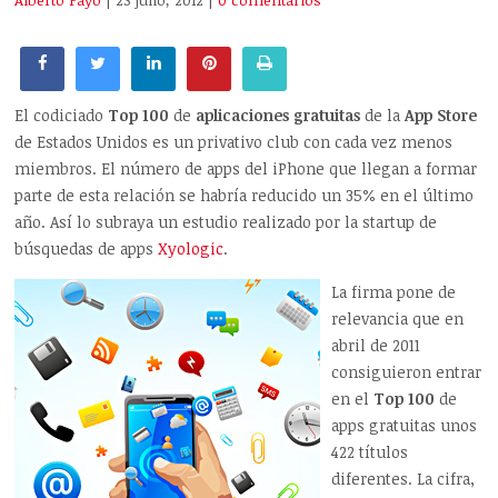
Alberto Payo
| 23 julio, 2012
|
0 comentarios
El codiciado
Top 100
de
aplicaciones gratuitas
de la
App Store
de Estados Unidos es un privativo club con cada vez menos
miembros. El número de apps del iPhone que llegan a formar
parte de esta relación se habría reducido un 35% en el último
año. Así lo subraya un estudio realizado por la startup de
búsquedas de apps
Xyologic
.
La firma pone de
relevancia que en
abril de 2011
consiguieron entrar
en el
Top 100
de
apps gratuitas unos
422 títulos
diferentes. La cifra,