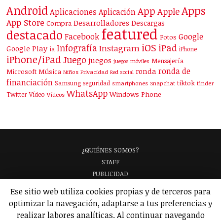
Android
Apps
App
Apple
Aplicaciones
Aplicación
App Store
Desarrolladores
Descargas
Compra
featured
destacado
Facebook
Google
Fotos
iOS
iPad
Infografía
Instagram
Google Play
ia
iPhone
iPhone/iPad
Juego
juegos
Mensajería
juegos móviles
ronda de
ronda
Microsoft
Música
Niños
Privacidad
Red social
financiación
Samsung
tiktok
seguridad
smartphones
Snapchat
tinder
WhatsApp
Windows Phone
Twitter
Vídeo
Vídeos
¿QUIÉNES SOMOS?
STAFF
PUBLICIDAD
¡APARECE EN NUESTRA GUÍA!
Ese sitio web utiliza cookies propias y de terceros para
ANALIZAMOS TU APP
GLOSARIO
optimizar la navegación, adaptarse a tus preferencias y
POLÍTICA DE PRIVACIDAD
AVISO LEGAL
realizar labores analíticas. Al continuar navegando