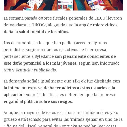
La semana pasada catorce fiscales generales de EE.UU llevaron
demandaron a
TikTok
, alegando que
la app de microvídeos
daña la salud mental de los niños.
Los documentos a los que han podido acceder algunos
periodistas sugieren que los ejecutivos de la empresa
perteneciente a Bytedance
son plenamente conscientes de
este daño potencial a los más jóvenes
, según han informado
NPR
y K
entucky Public Radio
.
La demanda señala igualmente que TikTok fue
diseñada con
la intención expresa de hacer adictos a estos usuarios a la
aplicación
. Además, los fiscales defienden que la empresa
engañó al público sobre sus riesgos
.
Aunque la mayoría de estos escritos son confidenciales y su
grueso está tachado para evitar las ‘mirada ajenas’ en uno de la
Oficina del Fiscal General de Kentucky se podían leer cosas,