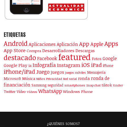
ETIQUETAS
Android
Apps
App
Apple
Aplicaciones
Aplicación
App Store
Desarrolladores
Descargas
Compra
featured
destacado
Facebook
Google
Fotos
iOS
iPad
Infografía
Instagram
Google Play
ia
iPhone
iPhone/iPad
Juego
juegos
Mensajería
juegos móviles
ronda de
ronda
Microsoft
Música
Niños
Privacidad
Red social
financiación
Samsung
tiktok
seguridad
smartphones
Snapchat
tinder
WhatsApp
Windows Phone
Twitter
Vídeo
Vídeos
¿QUIÉNES SOMOS?