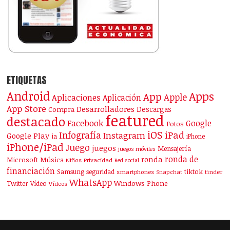
ETIQUETAS
Android
Apps
App
Apple
Aplicaciones
Aplicación
App Store
Desarrolladores
Descargas
Compra
featured
destacado
Facebook
Google
Fotos
iOS
iPad
Infografía
Instagram
Google Play
ia
iPhone
iPhone/iPad
Juego
juegos
Mensajería
juegos móviles
ronda de
ronda
Microsoft
Música
Niños
Privacidad
Red social
financiación
Samsung
tiktok
seguridad
smartphones
Snapchat
tinder
WhatsApp
Windows Phone
Twitter
Vídeo
Vídeos