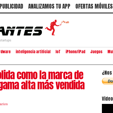
PUBLICIDAD
ANALIZAMOS TU APP
OFERTAS MÓVILES
startups
rdware
inteligencia artificial
IoT
iPhone/iPad
Juegos
Mu
lida como la marca de
¿Nos 
gama alta más vendida
Vide
arios