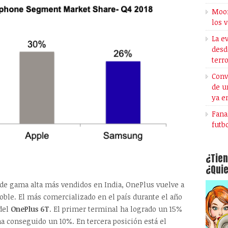
Moon
los 
La e
desd
terr
Conv
de u
ya e
Fana
futb
¿Tien
¿Quie
e gama alta más vendidos en India, OnePlus vuelve a
 doble. El más comercializado en el país durante el año
 del
OnePlus 6T
. El primer terminal ha logrado un 15%
a conseguido un 10%. En tercera posición está el