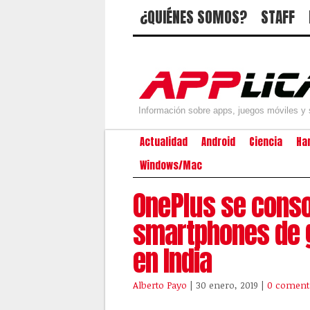
¿QUIÉNES SOMOS?
STAFF
Información sobre apps, juegos móviles y 
Actualidad
Android
Ciencia
Ha
Windows/Mac
OnePlus se conso
smartphones de 
en India
Alberto Payo
| 30 enero, 2019
|
0 coment