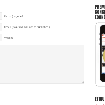
PREMI
CONCE
ECON
Name ( required )
Email ( required; will not be published )
Website
ETIQU