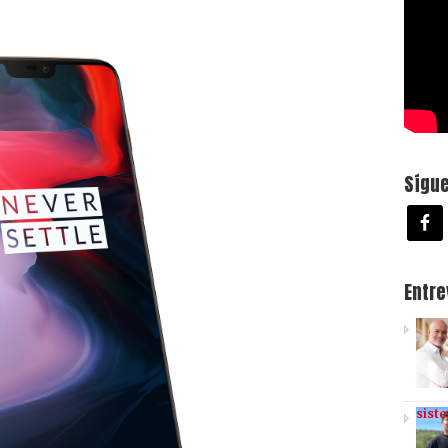
Sígu
Entr
sist