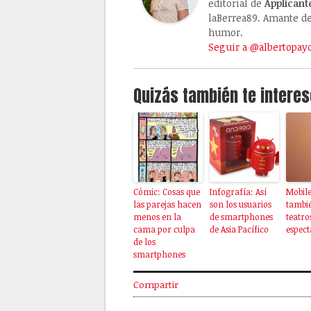
editorial de
Applicant
laBerrea89. Amante de 
humor.
Seguir a @albertopay
Quizás también te interes
Cómic: Cosas que
Infografía: Así
Mobile 
las parejas hacen
son los usuarios
tambi
menos en la
de smartphones
teatro
cama por culpa
de Asia Pacífico
espect
de los
smartphones
Compartir