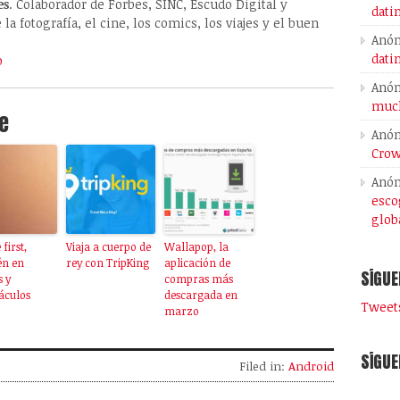
es
. Colaborador de Forbes, SINC, Escudo Digital y
dati
la fotografía, el cine, los comics, los viajes y el buen
Anó
dati
o
Anó
much
e
Anó
Crow
Anó
esco
glob
first,
Viaja a cuerpo de
Wallapop, la
én en
rey con TripKing
aplicación de
SÍGUE
s y
compras más
áculos
descargada en
Tweets
marzo
SÍGUE
Filed in:
Android