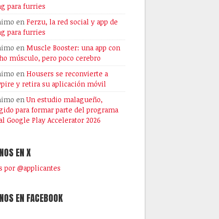
ng para furries
nimo
en
Ferzu, la red social y app de
ng para furries
nimo
en
Muscle Booster: una app con
o músculo, pero poco cerebro
nimo
en
Housers se reconvierte a
pire y retira su aplicación móvil
nimo
en
Un estudio malagueño,
gido para formar parte del programa
al Google Play Accelerator 2026
NOS EN X
 por @applicantes
NOS EN FACEBOOK