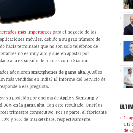
ercados más importantes
para el negocio de los
 aplicaciones móviles, debido a su gran número de
ndo hacia terminales que no son solo teléfonos de
abitantes no es muy alto y suelen apostar por
dado a la expansión de marcas como Xiaomi.
lados adquieren
smartphones de gama alta
. ¿Cuáles
um más vendidas en India? El informe del Servicio de
responde a esa pregunta.
zar su posición por encima de
Apple
y
Samsung
y
l 36% en la gama alta
. Con este resultado, OnePlus
ÚLTIM
cer trimestre consecutivo. Por su parte, el fabricante
La a
n 30% y 26% de marketshare, respectivamente.
a 12
de 8