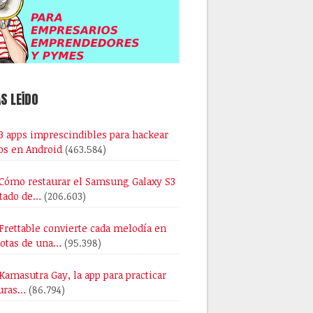
S LEÍDO
3 apps imprescindibles para hackear
os en Android
(463.584)
Cómo restaurar el Samsung Galaxy S3
stado de…
(206.603)
Frettable convierte cada melodía en
notas de una…
(95.398)
Kamasutra Gay, la app para practicar
uras…
(86.794)