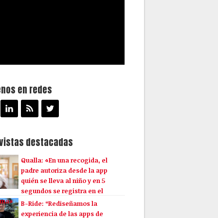
enos en redes
evistas destacadas
Qualla: «En una recogida, el
padre autoriza desde la app
quién se lleva al niño y en 5
segundos se registra en el
ema»
B-Ride: “Rediseñamos la
experiencia de las apps de