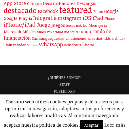
App Store
Desarrolladores
Descargas
Compra
featured
destacado
Facebook
Google
Fotos
iOS
iPad
Infografía
Instagram
Google Play
ia
iPhone
iPhone/iPad
Juego
juegos
Mensajería
juegos móviles
ronda de
ronda
Microsoft
Música
Niños
Privacidad
Red social
financiación
Samsung
tiktok
seguridad
smartphones
Snapchat
tinder
WhatsApp
Windows Phone
Twitter
Vídeo
Vídeos
¿QUIÉNES SOMOS?
STAFF
PUBLICIDAD
¡APARECE EN NUESTRA GUÍA!
Ese sitio web utiliza cookies propias y de terceros para
ANALIZAMOS TU APP
GLOSARIO
optimizar la navegación, adaptarse a tus preferencias y
POLÍTICA DE PRIVACIDAD
AVISO LEGAL
realizar labores analíticas. Al continuar navegando
© 2026 Applicantes – Información sobre apps y juegos para móviles.
aceptas nuestra política de cookies.
Leer más
Aceptar