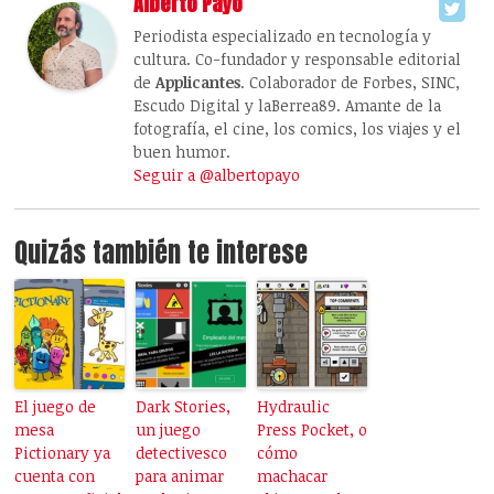
Alberto Payo
Periodista especializado en tecnología y
cultura. Co-fundador y responsable editorial
de
Applicantes
. Colaborador de Forbes, SINC,
Escudo Digital y laBerrea89. Amante de la
fotografía, el cine, los comics, los viajes y el
buen humor.
Seguir a @albertopayo
Quizás también te interese
El juego de
Dark Stories,
Hydraulic
mesa
un juego
Press Pocket, o
Pictionary ya
detectivesco
cómo
cuenta con
para animar
machacar