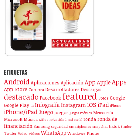
ETIQUETAS
Android
Apps
App
Apple
Aplicaciones
Aplicación
App Store
Desarrolladores
Descargas
Compra
featured
destacado
Facebook
Google
Fotos
iOS
iPad
Infografía
Instagram
Google Play
ia
iPhone
iPhone/iPad
Juego
juegos
Mensajería
juegos móviles
ronda de
ronda
Microsoft
Música
Niños
Privacidad
Red social
financiación
Samsung
tiktok
seguridad
smartphones
Snapchat
tinder
WhatsApp
Windows Phone
Twitter
Vídeo
Vídeos