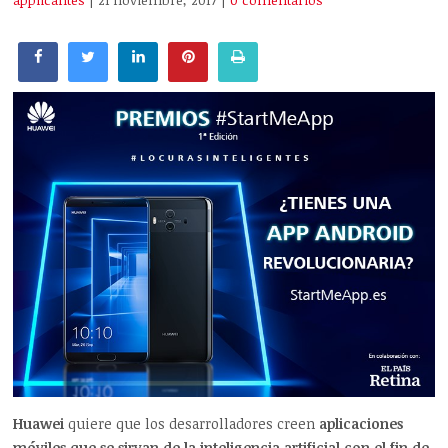
applicantes
| 21 noviembre, 2017
|
0 comentarios
Huawei
quiere que los desarrolladores creen
aplicaciones
móviles que se sirvan de la inteligencia artificial con el fin de