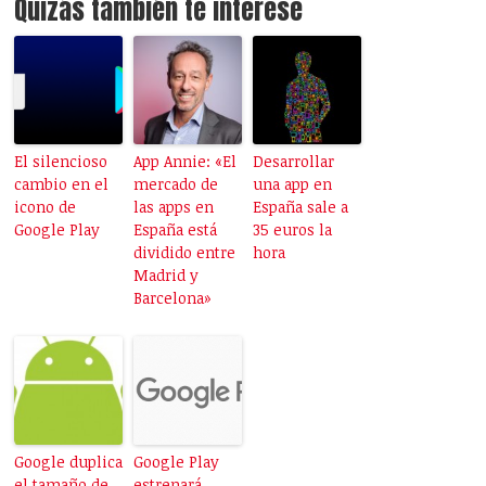
Quizás también te interese
El silencioso
App Annie: «El
Desarrollar
cambio en el
mercado de
una app en
icono de
las apps en
España sale a
Google Play
España está
35 euros la
dividido entre
hora
Madrid y
Barcelona»
Google duplica
Google Play
el tamaño de
estrenará