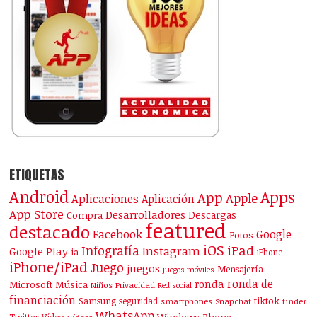
ETIQUETAS
Android
Apps
App
Apple
Aplicaciones
Aplicación
App Store
Desarrolladores
Descargas
Compra
featured
destacado
Facebook
Google
Fotos
iOS
iPad
Infografía
Instagram
Google Play
ia
iPhone
iPhone/iPad
Juego
juegos
Mensajería
juegos móviles
ronda de
ronda
Microsoft
Música
Niños
Privacidad
Red social
financiación
Samsung
tiktok
seguridad
smartphones
Snapchat
tinder
WhatsApp
Windows Phone