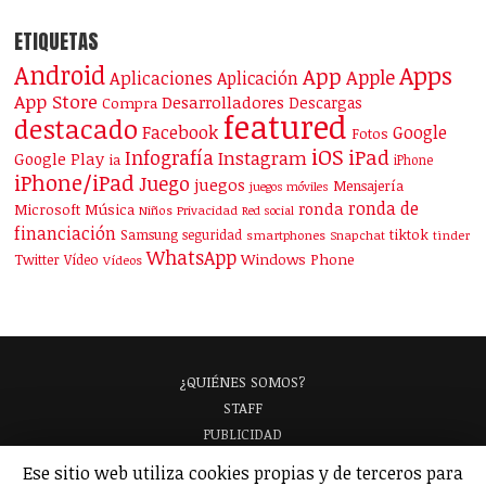
ETIQUETAS
Android
Apps
App
Apple
Aplicaciones
Aplicación
App Store
Desarrolladores
Descargas
Compra
featured
destacado
Facebook
Google
Fotos
iOS
iPad
Infografía
Instagram
Google Play
ia
iPhone
iPhone/iPad
Juego
juegos
Mensajería
juegos móviles
ronda de
ronda
Microsoft
Música
Niños
Privacidad
Red social
financiación
Samsung
tiktok
seguridad
smartphones
Snapchat
tinder
WhatsApp
Windows Phone
Twitter
Vídeo
Vídeos
¿QUIÉNES SOMOS?
STAFF
PUBLICIDAD
¡APARECE EN NUESTRA GUÍA!
Ese sitio web utiliza cookies propias y de terceros para