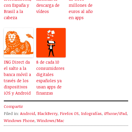
con España y
descarga de
millones de
Brasil a la
vídeos
euros al año
cabeza
en apps
ING Direct da
8 de cada 10
el salto a la
consumidores
banca móvil a
digitales
través de los
españoles ya
dispositivos
usan apps de
iOS y Android
finanzas
Compartir
Filed in:
Android
,
BlackBerry
,
Firefox OS
,
Infografías
,
iPhone/iPad
,
Windows Phone
,
Windows/Mac