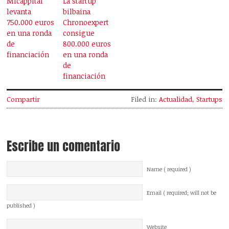
Micappital
La startup
levanta
bilbaina
750.000 euros
Chronoexpert
en una ronda
consigue
de
800.000 euros
financiación
en una ronda
de
financiación
Compartir
Filed in:
Actualidad
,
Startups
Escribe un comentario
Name ( required )
Email ( required; will not be
published )
Website