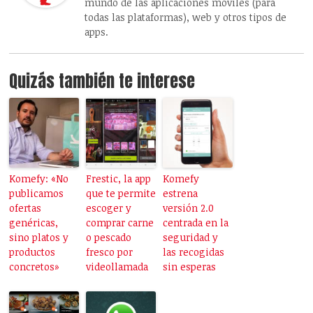
mundo de las aplicaciones móviles (para
todas las plataformas), web y otros tipos de
apps.
Quizás también te interese
Komefy: «No
Frestic, la app
Komefy
publicamos
que te permite
estrena
ofertas
escoger y
versión 2.0
genéricas,
comprar carne
centrada en la
sino platos y
o pescado
seguridad y
productos
fresco por
las recogidas
concretos»
videollamada
sin esperas