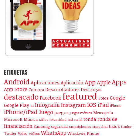
ETIQUETAS
Android
Apps
App
Apple
Aplicaciones
Aplicación
App Store
Desarrolladores
Descargas
Compra
featured
destacado
Facebook
Google
Fotos
iOS
iPad
Infografía
Instagram
Google Play
ia
iPhone
iPhone/iPad
Juego
juegos
Mensajería
juegos móviles
ronda de
ronda
Microsoft
Música
Niños
Privacidad
Red social
financiación
Samsung
tiktok
seguridad
smartphones
Snapchat
tinder
WhatsApp
Windows Phone
Twitter
Vídeo
Vídeos