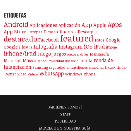
ETIQUETAS
Android
Apps
App
Apple
Aplicaciones
Aplicación
App Store
Desarrolladores
Descargas
Compra
featured
destacado
Facebook
Google
Fotos
iOS
iPad
Infografía
Instagram
Google Play
ia
iPhone
iPhone/iPad
Juego
juegos
Mensajería
juegos móviles
ronda de
ronda
Microsoft
Música
Niños
Privacidad
Red social
financiación
Samsung
tiktok
seguridad
smartphones
Snapchat
tinder
WhatsApp
Windows Phone
Twitter
Vídeo
Vídeos
¿QUIÉNES SOMOS?
STAFF
PUBLICIDAD
¡APARECE EN NUESTRA GUÍA!