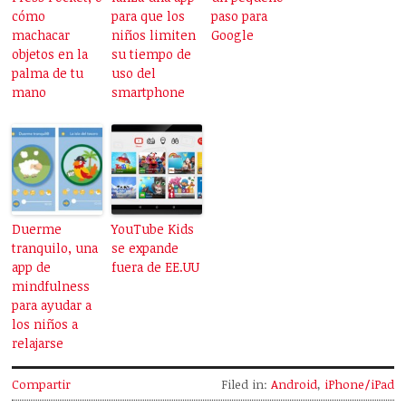
cómo
para que los
paso para
machacar
niños limiten
Google
objetos en la
su tiempo de
palma de tu
uso del
mano
smartphone
Duerme
YouTube Kids
tranquilo, una
se expande
app de
fuera de EE.UU
mindfulness
para ayudar a
los niños a
relajarse
Compartir
Filed in:
Android
,
iPhone/iPad