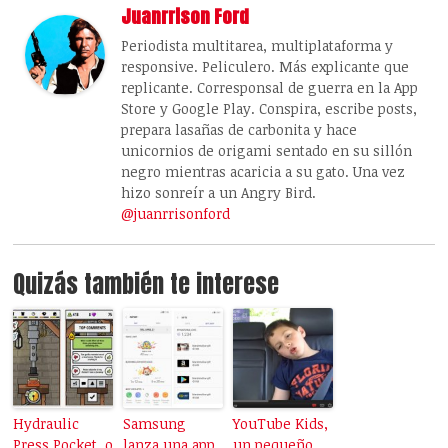
Juanrrison Ford
Periodista multitarea, multiplataforma y
responsive. Peliculero. Más explicante que
replicante. Corresponsal de guerra en la App
Store y Google Play. Conspira, escribe posts,
prepara lasañas de carbonita y hace
unicornios de origami sentado en su sillón
negro mientras acaricia a su gato. Una vez
hizo sonreír a un Angry Bird.
@juanrrisonford
Quizás también te interese
Hydraulic
Samsung
YouTube Kids,
Press Pocket, o
lanza una app
un pequeño