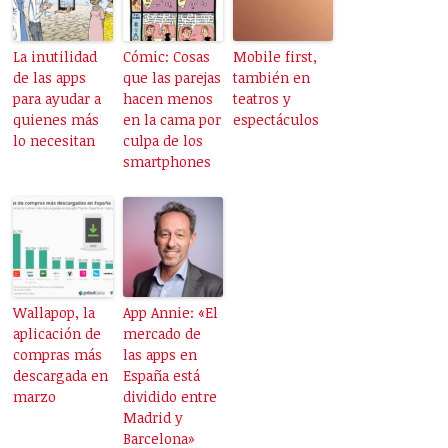
La inutilidad
Cómic: Cosas
Mobile first,
de las apps
que las parejas
también en
para ayudar a
hacen menos
teatros y
quienes más
en la cama por
espectáculos
lo necesitan
culpa de los
smartphones
Wallapop, la
App Annie: «El
aplicación de
mercado de
compras más
las apps en
descargada en
España está
marzo
dividido entre
Madrid y
Barcelona»