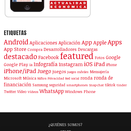
ETIQUETAS
Android
Apps
App
Apple
Aplicaciones
Aplicación
App Store
Desarrolladores
Descargas
Compra
featured
destacado
Facebook
Google
Fotos
iOS
iPad
Infografía
Instagram
Google Play
ia
iPhone
iPhone/iPad
Juego
juegos
Mensajería
juegos móviles
ronda de
ronda
Microsoft
Música
Niños
Privacidad
Red social
financiación
Samsung
tiktok
seguridad
smartphones
Snapchat
tinder
WhatsApp
Windows Phone
Twitter
Vídeo
Vídeos
¿QUIÉNES SOMOS?