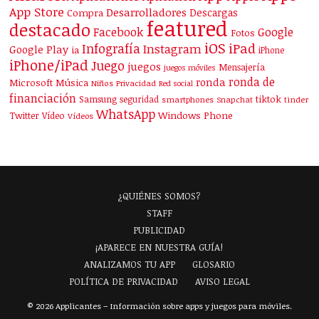
App Store
Desarrolladores
Descargas
Compra
featured
destacado
Facebook
Google
Fotos
iOS
iPad
Infografía
Instagram
Google Play
ia
iPhone
iPhone/iPad
Juego
juegos
Mensajería
juegos móviles
ronda de
ronda
Microsoft
Música
Niños
Privacidad
Red social
financiación
Samsung
tiktok
seguridad
smartphones
Snapchat
tinder
WhatsApp
Windows Phone
Twitter
Vídeo
Vídeos
¿QUIÉNES SOMOS?
STAFF
PUBLICIDAD
¡APARECE EN NUESTRA GUÍA!
ANALIZAMOS TU APP
GLOSARIO
POLÍTICA DE PRIVACIDAD
AVISO LEGAL
© 2026 Applicantes – Información sobre apps y juegos para móviles.