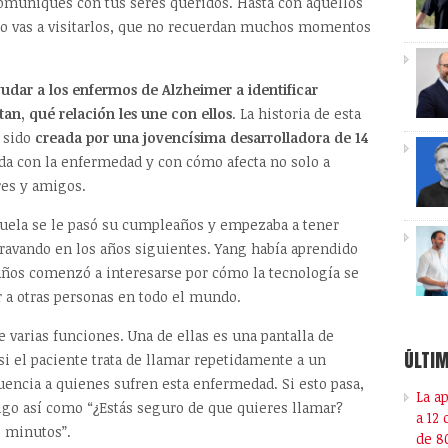
comuniques con tus seres queridos. Hasta con aquellos
do vas a visitarlos, que no recuerdan muchos momentos
udar a los enfermos de Alzheimer a identificar
tan, qué relación les une con ellos
. La historia de esta
 sido
creada por una jovencísima desarrolladora de 14
a con la enfermedad y con cómo afecta no solo a
res y amigos.
buela se le pasó su cumpleaños y empezaba a tener
gravando en los años siguientes. Yang había aprendido
 años comenzó a interesarse por cómo la tecnología se
r a otras personas en todo el mundo.
ne varias funciones. Una de ellas es una pantalla de
ÚLTIM
si el paciente trata de llamar repetidamente a un
cuencia a quienes sufren esta enfermedad. Si esto pasa,
La a
algo así como “¿Estás seguro de que quieres llamar?
a 12
 minutos”.
de 8