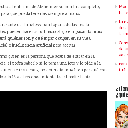
stra al enfermo de Alzheimer su nombre completo,
Moon
los 
, para que pueda tenerlas siempre a mano.
La e
teresante de Timeless -sin lugar a dudas- es la
desd
ntes pueden hacer scroll hacia abajo e ir pasando
fotos
terr
 dirá quiénes son y qué lugar ocupan en su vida
.
Conv
l e inteligencia artificial
para acertar.
de u
ya e
rmo quién es la persona que acaba de entrar en la
ia, sí podrá saberlo si le toma una foto y le pide a la
Fana
de quién se trata. Yang no entendía muy bien por qué con
futb
do a la IA y el reconocimiento facial nadie había
.
¿Tien
¿Quie