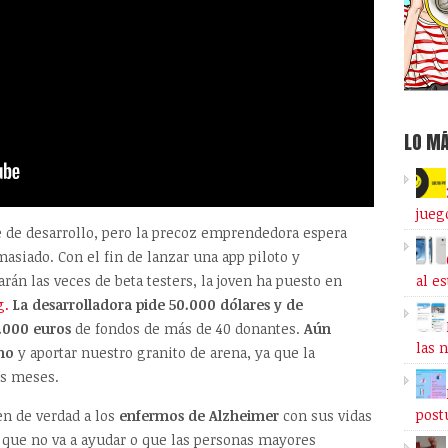
LO MÁ
jueg
e de desarrollo, pero la precoz emprendedora espera
siado. Con el fin de lanzar una app piloto y
al e
rán las veces de beta testers, la joven ha puesto en
g.
La desarrolladora pide 50.000 dólares y de
.000 euros
de fondos de más de 40 donantes.
Aún
las 
no
y aportar nuestro granito de arena, ya que la
os meses.
post
n de verdad a los
enfermos de Alzheimer
con sus vidas
 que no va a ayudar o que las personas mayores