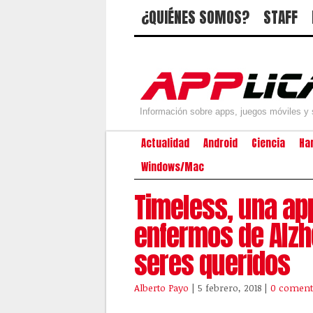
¿QUIÉNES SOMOS?
STAFF
Información sobre apps, juegos móviles y 
Actualidad
Android
Ciencia
Ha
Windows/Mac
Timeless, una ap
enfermos de Alzh
seres queridos
Alberto Payo
| 5 febrero, 2018
|
0 coment