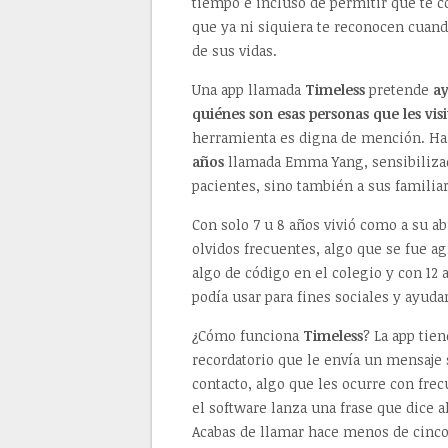
tiempo e incluso de permitir que te 
que ya ni siquiera te reconocen cuan
de sus vidas.
Una app llamada
Timeless
pretende
ay
quiénes son esas personas que les visi
herramienta es digna de mención. Ha
años
llamada Emma Yang, sensibilizad
pacientes, sino también a sus familia
Con solo 7 u 8 años vivió como a su a
olvidos frecuentes, algo que se fue a
algo de código en el colegio y con 12
podía usar para fines sociales y ayuda
¿Cómo funciona
Timeless
? La app tie
recordatorio que le envía un mensaje 
contacto, algo que les ocurre con fre
el software lanza una frase que dice 
Acabas de llamar hace menos de cinco