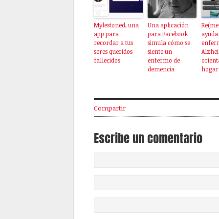
Mylestoned, una
Una aplicación
Re(me
app para
para Facebook
ayudar
recordar a tus
simula cómo se
enfer
seres queridos
siente un
Alzhe
fallecidos
enfermo de
orient
demencia
hogar
Compartir
Escribe un comentario