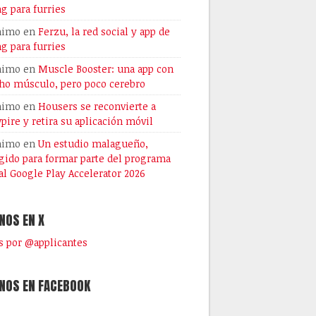
ng para furries
nimo
en
Ferzu, la red social y app de
ng para furries
nimo
en
Muscle Booster: una app con
o músculo, pero poco cerebro
nimo
en
Housers se reconvierte a
pire y retira su aplicación móvil
nimo
en
Un estudio malagueño,
gido para formar parte del programa
al Google Play Accelerator 2026
NOS EN X
 por @applicantes
NOS EN FACEBOOK