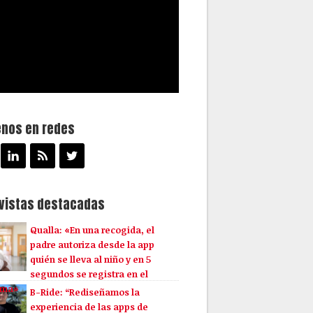
enos en redes
evistas destacadas
Qualla: «En una recogida, el
padre autoriza desde la app
quién se lleva al niño y en 5
segundos se registra en el
ema»
B-Ride: “Rediseñamos la
experiencia de las apps de