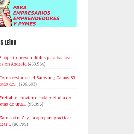
S LEÍDO
3 apps imprescindibles para hackear
os en Android
(463.584)
Cómo restaurar el Samsung Galaxy S3
stado de…
(206.603)
Frettable convierte cada melodía en
notas de una…
(95.398)
Kamasutra Gay, la app para practicar
uras…
(86.799)