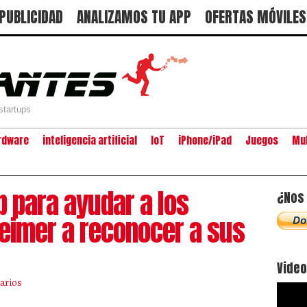
PUBLICIDAD
ANALIZAMOS TU APP
OFERTAS MÓVILES
startups
rdware
inteligencia artificial
IoT
iPhone/iPad
Juegos
Mu
p para ayudar a los
¿Nos 
eimer a reconocer a sus
Vide
arios