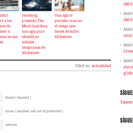
dati
Anó
mbr)
Samsung
Una app te
dati
á a los
presenta The
permite conocer
mos de
Mind Guardian,
el riesgo que
Anó
imer a
una app para
tienes de sufrir
much
arse en sus
identificar
Alzheimer
es
señales
Anó
tempranas de
Crow
Alzheimer
Anó
Filed in:
Actualidad
esco
glob
SÍGUE
Name ( required )
Tweets
Email ( required; will not be published )
SÍGUE
Website