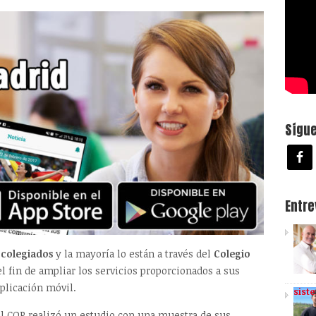
Sígu
Entr
 colegiados
y la mayoría lo están a través del
Colegio
el fin de ampliar los servicios proporcionados a sus
plicación móvil.
sist
 el COP realizó un estudio con una muestra de sus