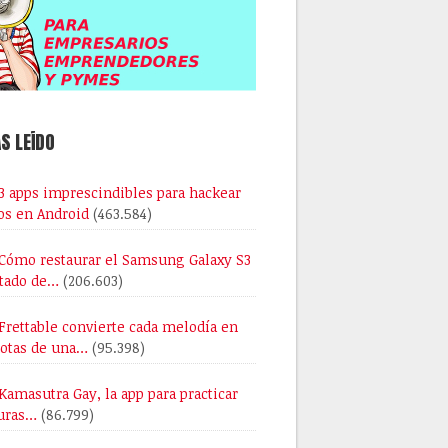
S LEÍDO
3 apps imprescindibles para hackear
os en Android
(463.584)
Cómo restaurar el Samsung Galaxy S3
stado de…
(206.603)
Frettable convierte cada melodía en
notas de una…
(95.398)
Kamasutra Gay, la app para practicar
uras…
(86.799)