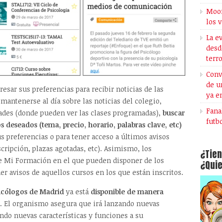
Moon
los 
La e
desd
terr
Conv
de u
resar sus preferencias para recibir noticias de las
ya e
 mantenerse al día sobre las noticias del colegio,
Fana
idades (donde pueden ver las clases programadas),
buscar
futb
os deseados (tema, precio, horario, palabras clave, etc)
us preferencias o para tener acceso a últimos avisos
scripción, plazas agotadas, etc). Asimismo, los
¿Tien
e Mi Formación en el que pueden disponer de los
¿Quie
er avisos de aquellos cursos en los que están inscritos.
sicólogos de Madrid
ya está
disponible de manera
. El organismo asegura que irá lanzando nuevas
do nuevas características y funciones a su