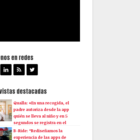
enos en redes
evistas destacadas
Qualla: «En una recogida, el
padre autoriza desde la app
quién se lleva al niño y en 5
segundos se registra en el
ema»
B-Ride: “Rediseñamos la
experiencia de las apps de