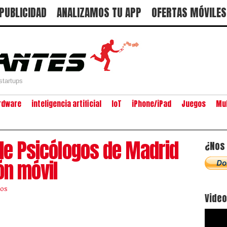
PUBLICIDAD
ANALIZAMOS TU APP
OFERTAS MÓVILES
startups
rdware
inteligencia artificial
IoT
iPhone/iPad
Juegos
Mu
l de Psicólogos de Madrid
¿Nos 
ón móvil
ios
Vide