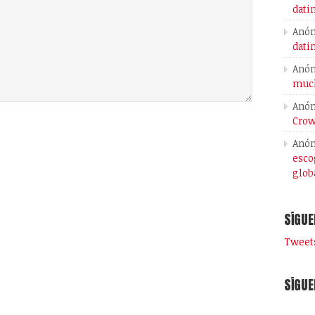
dati
Anó
dati
Anó
much
Anó
Crow
Anó
esco
glob
SÍGUE
Tweets
SÍGUE