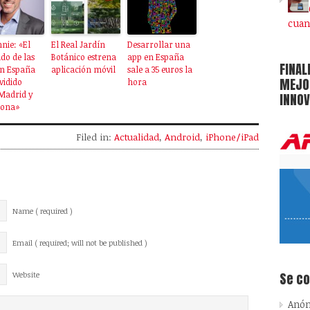
cuan
nie: «El
El Real Jardín
Desarrollar una
do de las
Botánico estrena
app en España
FINAL
en España
aplicación móvil
sale a 35 euros la
MEJOR
ividido
hora
Madrid y
INNOV
lona»
Filed in:
Actualidad
,
Android
,
iPhone/iPad
Name ( required )
Email ( required; will not be published )
Se c
Website
Anó