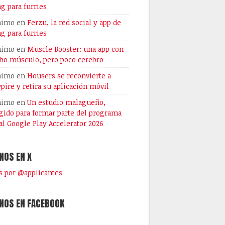
ng para furries
nimo
en
Ferzu, la red social y app de
ng para furries
nimo
en
Muscle Booster: una app con
o músculo, pero poco cerebro
nimo
en
Housers se reconvierte a
pire y retira su aplicación móvil
nimo
en
Un estudio malagueño,
gido para formar parte del programa
al Google Play Accelerator 2026
NOS EN X
 por @applicantes
NOS EN FACEBOOK