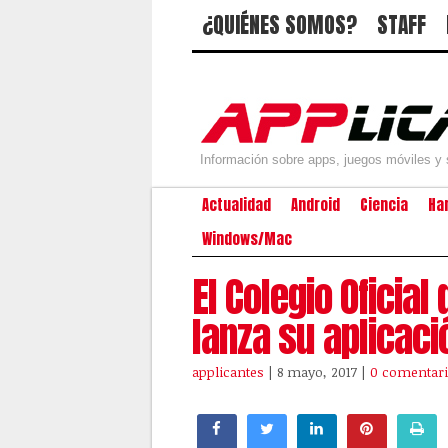
¿QUIÉNES SOMOS?
STAFF
Información sobre apps, juegos móviles y 
Actualidad
Android
Ciencia
Ha
Windows/Mac
El Colegio Oficia
lanza su aplicaci
applicantes
| 8 mayo, 2017
|
0 comentar