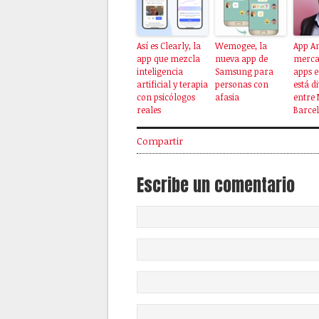
Así es Clearly, la
Wemogee, la
App An
app que mezcla
nueva app de
merca
inteligencia
Samsung para
apps 
artificial y terapia
personas con
está d
con psicólogos
afasia
entre 
reales
Barce
Compartir
Escribe un comentario