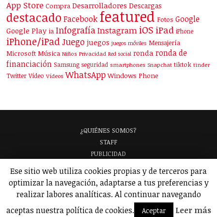
App Store
Desarrolladores
Descargas
Compra
featured
destacado
Facebook
Google
Fotos
iOS
iPad
Infografía
Instagram
Google Play
ia
iPhone
iPhone/iPad
Juego
juegos
Mensajería
juegos móviles
ronda de
ronda
Microsoft
Música
Niños
Privacidad
Red social
financiación
Samsung
tiktok
seguridad
smartphones
Snapchat
tinder
WhatsApp
Windows Phone
Twitter
Vídeo
Vídeos
¿QUIÉNES SOMOS?
STAFF
PUBLICIDAD
¡APARECE EN NUESTRA GUÍA!
Ese sitio web utiliza cookies propias y de terceros para
ANALIZAMOS TU APP
GLOSARIO
optimizar la navegación, adaptarse a tus preferencias y
POLÍTICA DE PRIVACIDAD
AVISO LEGAL
realizar labores analíticas. Al continuar navegando
© 2026 Applicantes – Información sobre apps y juegos para móviles.
aceptas nuestra política de cookies.
Leer más
Aceptar