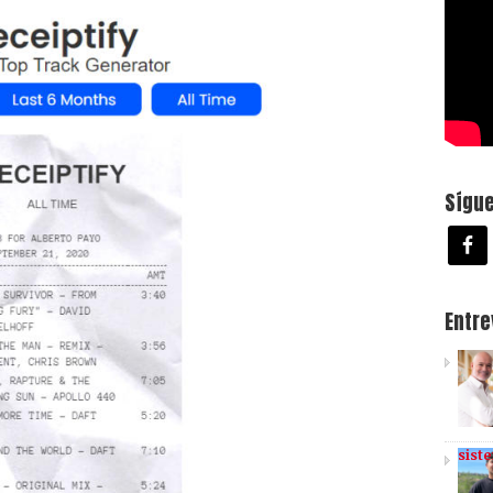
Sígu
Entr
sist