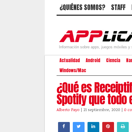
¿QUIÉNES SOMOS?
STAFF
Información sobre apps, juegos móviles y 
Actualidad
Android
Ciencia
Ha
Windows/Mac
¿Qué es Receiptif
Spotify que todo
Alberto Payo
| 21 septiembre, 2020
|
0 c