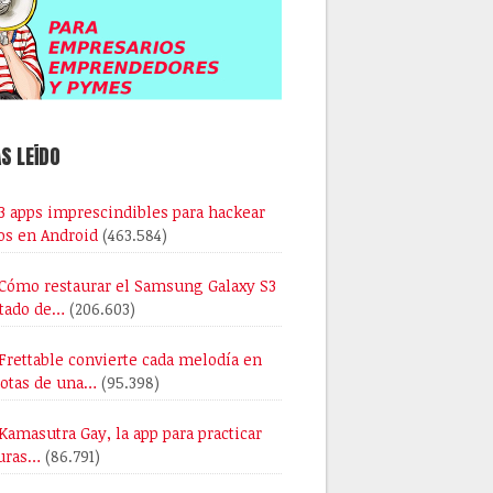
S LEÍDO
3 apps imprescindibles para hackear
os en Android
(463.584)
Cómo restaurar el Samsung Galaxy S3
stado de…
(206.603)
Frettable convierte cada melodía en
notas de una…
(95.398)
Kamasutra Gay, la app para practicar
uras…
(86.791)