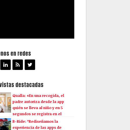
enos en redes
evistas destacadas
Qualla: «En una recogida, el
padre autoriza desde la app
quién se lleva al niño y en 5
segundos se registra en el
ema»
B-Ride: “Rediseñamos la
experiencia de las apps de