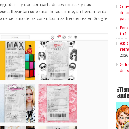
seguidores y que comparte discos míticos y sus
Conv
ese a llevar tan solo unas horas online, su herramienta
de u
nto de ser una de las consultas más frecuentes en Google
ya e
Fana
futb
Así 
rein
2026
Gold
disp
¿Tien
¿Quie