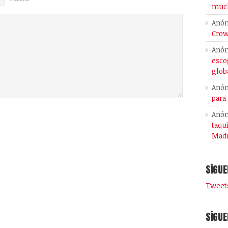
much
Anó
Crow
Anó
esco
glob
Anó
para
Anó
taqu
Madr
SÍGUE
Tweets
SÍGUE