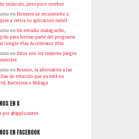
o músculo, pero poco cerebro
nimo
en
Housers se reconvierte a
pire y retira su aplicación móvil
nimo
en
Un estudio malagueño,
gido para formar parte del programa
al Google Play Accelerator 2026
nimo
en
Estos son los mejores juegos
 móviles
nimo
en
Bounce, la alternativa a las
illas de estación que ya está en
id, Barcelona o Málaga
NOS EN X
 por @applicantes
NOS EN FACEBOOK