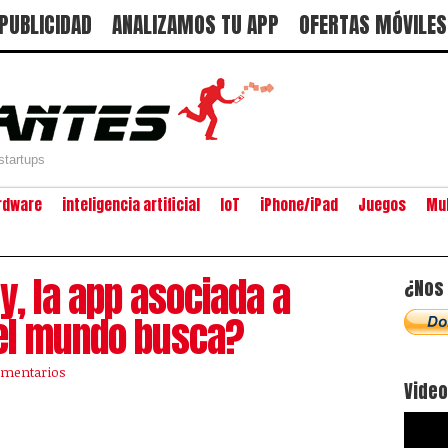
PUBLICIDAD
ANALIZAMOS TU APP
OFERTAS MÓVILES
startups
rdware
inteligencia artificial
IoT
iPhone/iPad
Juegos
Mu
y, la app asociada a
¿Nos 
 el mundo busca?
omentarios
Vide