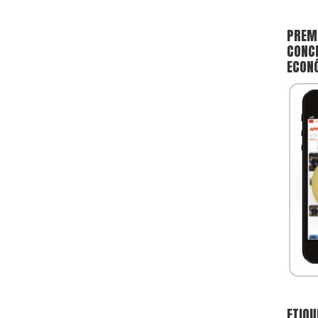
PREMI
CONCE
ECON
ETIQU