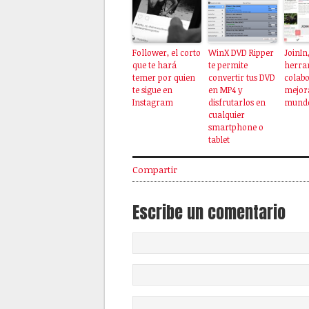
Follower, el corto
WinX DVD Ripper
JoinIn
que te hará
te permite
herra
temer por quien
convertir tus DVD
colabo
te sigue en
en MP4 y
mejora
Instagram
disfrutarlos en
mund
cualquier
smartphone o
tablet
Compartir
Escribe un comentario