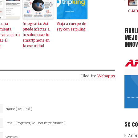
cuan
, una
Infografía: Así
Viaja a cuerpo de
FINAL
mienta
puede afectar a
rey con TripKing
rativa para
tu salud usar tu
MEJOR
r el
smartphone en
INNOV
o
la oscuridad
Filed in:
Webapps
Name ( required )
Se c
Email ( required; will not be published )
Anó
Website