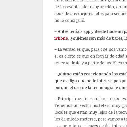
de los eventos de inauguración, en un
book de sus mejores fotos para seducir
no lo consiguió.
– Antes teníais app y desde hace un p
iPhone
. ¿Quiénes son más de bares, l
– La verdad es que, para que nos vam
si es cierto es que en franjas de edad
tener Android y a partir de los 25 es 
– ¿Cómo están reaccionando los estab
que os diga que no le interesa porqu
porque el uso de la tecnología le qu
– Principalmente esa última razón es
Tenemos un sector hostelero muy gran
locales que están muy lejos de la tec
les da miedo meterse, pero vamos a tr
asesoramiento a través de distintas ví