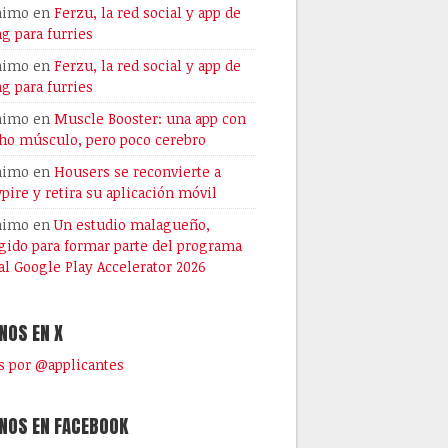
nimo
en
Ferzu, la red social y app de
ng para furries
nimo
en
Ferzu, la red social y app de
ng para furries
nimo
en
Muscle Booster: una app con
o músculo, pero poco cerebro
nimo
en
Housers se reconvierte a
pire y retira su aplicación móvil
nimo
en
Un estudio malagueño,
gido para formar parte del programa
al Google Play Accelerator 2026
NOS EN X
 por @applicantes
NOS EN FACEBOOK