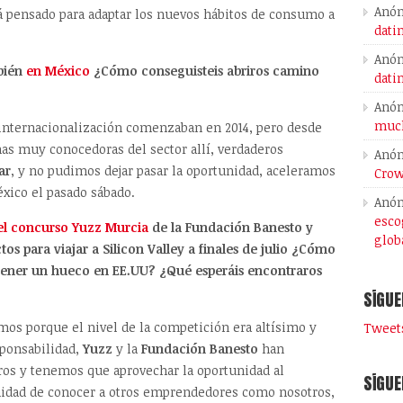
Anó
á pensado para adaptar los nuevos hábitos de consumo a
dati
Anó
mbién
en México
¿Cómo conseguisteis abriros camino
dati
Anó
much
 internacionalización comenzaban en 2014, pero desde
as muy conocedoras del sector allí, verdaderos
Anó
ar
, y no pudimos dejar pasar la oportunidad, aceleramos
Crow
ico el pasado sábado.
Anó
esco
el concurso Yuzz Murcia
de la Fundación Banesto y
glob
s para viajar a Silicon Valley a finales de julio ¿Cómo
 tener un hueco en EE.UU? ¿Qué esperáis encontraros
SÍGUE
os porque el nivel de la competición era altísimo y
Tweets
ponsabilidad,
Yuzz
y la
Fundación Banesto
han
os y tenemos que aprovechar la oportunidad al
SÍGUE
nidad de conocer a otros emprendedores como nosotros,