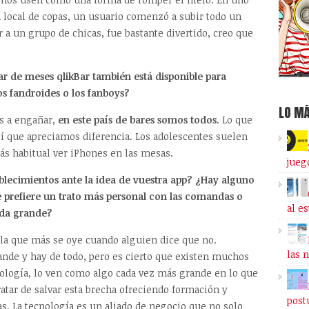
 local de copas, un usuario comenzó a subir todo un
 a un grupo de chicas, fue bastante divertido, creo que
ar de meses qlikBar también está disponible para
os fandroides o los fanboys?
LO MÁ
os a engañar,
en este país de bares somos todos
. Lo que
 sí que apreciamos diferencia. Los adolescentes suelen
más habitual ver iPhones en las mesas.
jueg
lecimientos ante la idea de vuestra app? ¿Hay alguno
e prefiere un trato más personal con las comandas o
al e
eda grande?
 la que más se oye cuando alguien dice que no.
las 
de y hay de todo, pero es cierto que existen muchos
nología, lo ven como algo cada vez más grande en lo que
atar de salvar esta brecha ofreciendo formación y
post
as. La tecnología es un aliado de negocio que no solo