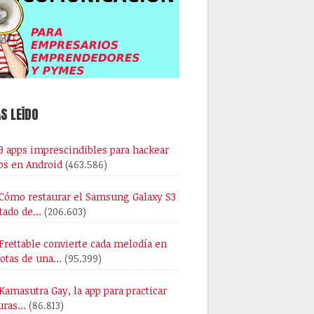
S LEÍDO
3 apps imprescindibles para hackear
os en Android
(463.586)
Cómo restaurar el Samsung Galaxy S3
stado de…
(206.603)
Frettable convierte cada melodía en
notas de una…
(95.399)
Kamasutra Gay, la app para practicar
uras…
(86.813)