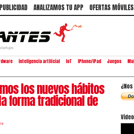
PUBLICIDAD
ANALIZAMOS TU APP
OFERTAS MÓVILES
startups
rdware
inteligencia artificial
IoT
iPhone/iPad
Juegos
Mu
amos los nuevos hábitos
¿Nos 
a forma tradicional de
Vide
os