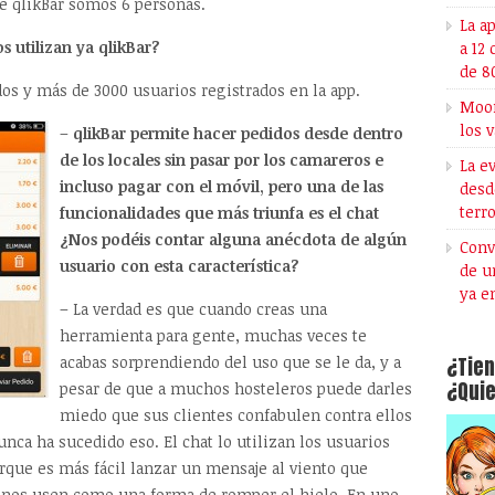
 de qlikBar somos 6 personas.
La a
s utilizan ya qlikBar?
a 12
de 8
os y más de 3000 usuarios registrados en la app.
Moon
los 
–
qlikBar permite hacer pedidos desde dentro
de los locales sin pasar por los camareros e
La e
incluso pagar con el móvil, pero una de las
desd
terr
funcionalidades que más triunfa es el chat
¿Nos podéis contar alguna anécdota de algún
Conv
usuario con esta característica?
de u
ya e
– La verdad es que cuando creas una
herramienta para gente, muchas veces te
¿Tien
acabas sorprendiendo del uso que se le da, y a
¿Quie
pesar de que a muchos hosteleros puede darles
miedo que sus clientes confabulen contra ellos
unca ha sucedido eso. El chat lo utilizan los usuarios
orque es más fácil lanzar un mensaje al viento que
ue nos usen como una forma de romper el hielo. En uno