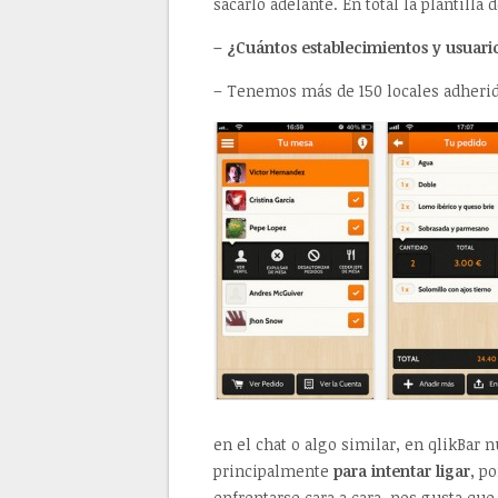
sacarlo adelante. En total la plantilla
– ¿Cuántos establecimientos y usuario
– Tenemos más de 150 locales adherid
en el chat o algo similar, en qlikBar n
principalmente
para intentar ligar
, p
enfrentarse cara a cara, nos gusta q