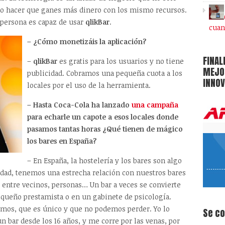
so hacer que ganes más dinero con los mismo recursos.
 persona es capaz de usar
qlikBar
.
cuan
– ¿Cómo monetizáis la aplicación?
FINAL
–
qlikBar
es gratis para los usuarios y no tiene
MEJOR
publicidad. Cobramos una pequeña cuota a los
INNOV
locales por el uso de la herramienta.
– Hasta Coca-Cola ha lanzado
una campaña
para echarle un capote a esos locales donde
pasamos tantas horas ¿Qué tienen de mágico
los bares en España?
– En España, la hostelería y los bares son algo
iedad, tenemos una estrecha relación con nuestros bares
n entre vecinos, personas… Un bar a veces se convierte
queño prestamista o en un gabinete de psicología.
mos, que es único y que no podemos perder. Yo lo
Se c
un bar desde los 16 años, y me corre por las venas, por