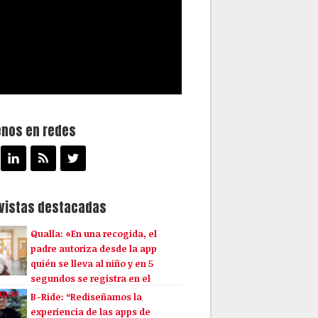
enos en redes
evistas destacadas
Qualla: «En una recogida, el
padre autoriza desde la app
quién se lleva al niño y en 5
segundos se registra en el
ema»
B-Ride: “Rediseñamos la
experiencia de las apps de