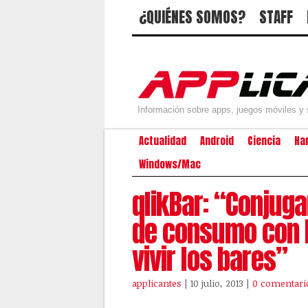
¿QUIÉNES SOMOS?
STAFF
Información sobre apps, juegos móviles y 
Actualidad
Android
Ciencia
Ha
Windows/Mac
qlikBar: “Conjug
de consumo con l
vivir los bares”
applicantes
| 10 julio, 2013
|
0 comentari