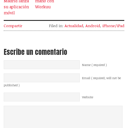
Madrid lanza
mano con
su aplicación
Workuu
móvil
Compartir
Filed in:
Actualidad
,
Android
,
iPhone/iPad
Escribe un comentario
Name ( required )
Email ( required; will not be
published )
Website