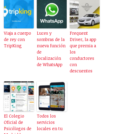
Viaja a cuerpo
Luces y
Frequent
de rey con
sombras de la
Driver, la app
TripKing
nueva función
que premia a
de
los
localización
conductores
de WhatsApp
con
descuentos
El Colegio
Todos los
Oficial de
servicios
Psicólogos de
locales en tu