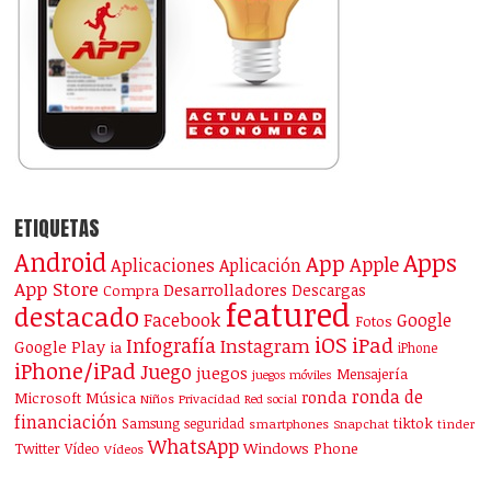
ETIQUETAS
Android
Apps
App
Apple
Aplicaciones
Aplicación
App Store
Desarrolladores
Descargas
Compra
featured
destacado
Facebook
Google
Fotos
iOS
iPad
Infografía
Instagram
Google Play
ia
iPhone
iPhone/iPad
Juego
juegos
Mensajería
juegos móviles
ronda de
ronda
Microsoft
Música
Niños
Privacidad
Red social
financiación
Samsung
tiktok
seguridad
smartphones
Snapchat
tinder
WhatsApp
Windows Phone
Twitter
Vídeo
Vídeos