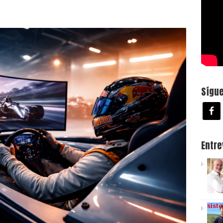
Sígu
Entr
sist