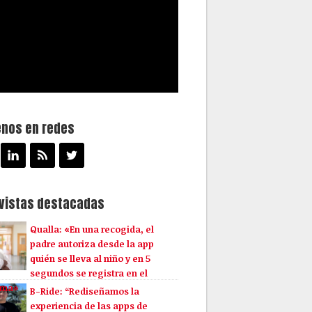
enos en redes
evistas destacadas
Qualla: «En una recogida, el
padre autoriza desde la app
quién se lleva al niño y en 5
segundos se registra en el
ema»
B-Ride: “Rediseñamos la
experiencia de las apps de