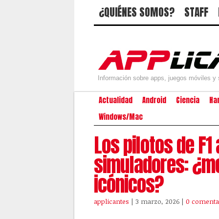
¿QUIÉNES SOMOS?
STAFF
Información sobre apps, juegos móviles y 
Actualidad
Android
Ciencia
Ha
Windows/Mac
Los pilotos de F1
simuladores: ¿me
icónicos?
applicantes
| 3 marzo, 2026
|
0 comenta