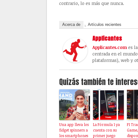
contrario, lo es más que nunca.
Acerca de
Artículos recientes
Applicantes
Applicantes.com
es la
centrada en el mundo 
plataformas), web y ot
Quizás también te interes
Una app lleva los
La Fórmula 1 ya
F1 Tra
fidget spinners a
cuenta con su
Game,
los smartphones
primer juego
dispon