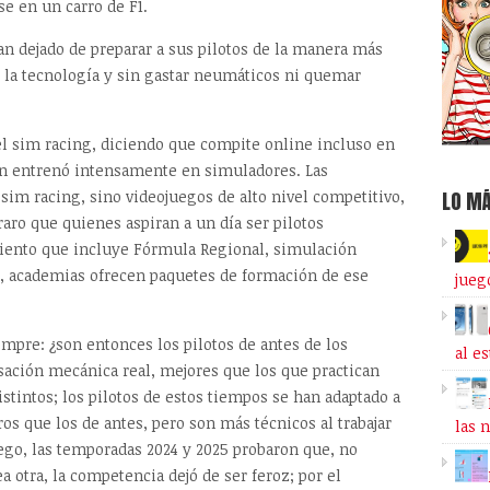
se en un carro de F1.
n dejado de preparar a sus pilotos de la manera más
 la tecnología y sin gastar neumáticos ni quemar
el sim racing, diciendo que compite online incluso en
en entrenó intensamente en simuladores. Las
LO MÁ
sim racing, sino videojuegos de alto nivel competitivo,
 raro que quienes aspiran a un día ser pilotos
ento que incluye Fórmula Regional, simulación
so, academias ofrecen paquetes de formación de ese
jueg
empre: ¿son entonces los pilotos de antes de los
al e
ación mecánica real, mejores que los que practican
istintos; los pilotos de estos tiempos se han adaptado a
os que los de antes, pero son más técnicos al trabajar
las 
ego, las temporadas 2024 y 2025 probaron que, no
a otra, la competencia dejó de ser feroz; por el