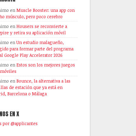
nimo
en
Muscle Booster: una app con
o músculo, pero poco cerebro
nimo
en
Housers se reconvierte a
pire y retira su aplicación móvil
nimo
en
Un estudio malagueño,
gido para formar parte del programa
al Google Play Accelerator 2026
nimo
en
Estos son los mejores juegos
 móviles
nimo
en
Bounce, la alternativa a las
illas de estación que ya está en
id, Barcelona o Málaga
NOS EN X
 por @applicantes