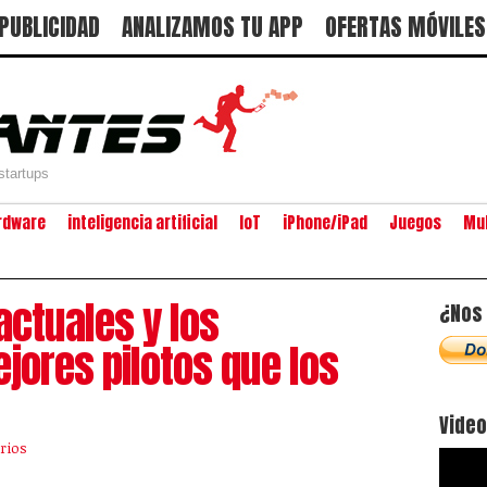
PUBLICIDAD
ANALIZAMOS TU APP
OFERTAS MÓVILES
startups
rdware
inteligencia artificial
IoT
iPhone/iPad
Juegos
Mu
 actuales y los
¿Nos 
jores pilotos que los
Vide
rios