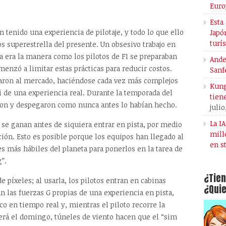
Euro
Esta
tenido una experiencia de pilotaje, y todo lo que ello
Japó
turí
tos superestrella del presente. Un obsesivo trabajo en
a era la manera como los pilotos de F1 se preparaban
Ande
menzó a limitar estas prácticas para reducir costos.
Sanf
aron al mercado, haciéndose cada vez más complejos
Kung
i de una experiencia real. Durante la temporada del
tien
ron y despegaron como nunca antes lo habían hecho.
julio
La I
 se ganan antes de siquiera entrar en pista, por medio
mill
ción. Esto es posible porque los equipos han llegado al
en s
es más hábiles del planeta para ponerlos en la tarea de
”.
¿Tien
 píxeles; al usarla, los pilotos entran en cabinas
¿Quie
an las fuerzas G propias de una experiencia en pista,
 en tiempo real y, mientras el piloto recorre la
rrerá el domingo, túneles de viento hacen que el “sim