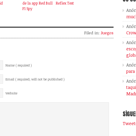
id
de la app Red Bull
Reflex Test
F1 Spy
Anó
much
Anó
Crow
Filed in:
Juegos
Anó
esco
glob
Anó
Name ( required )
para
Email ( required; will not be published )
Anó
taqu
Madr
Website
SÍGUE
Tweets