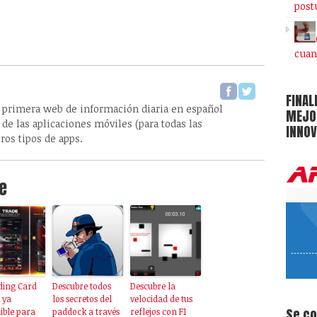
post
cuan
FINAL
 primera web de información diaria en español
MEJOR
de las aplicaciones móviles (para todas las
INNOV
ros tipos de apps.
e
ding Card
Descubre todos
Descubre la
 ya
los secretos del
velocidad de tus
Se c
ible para
paddock a través
reflejos con F1