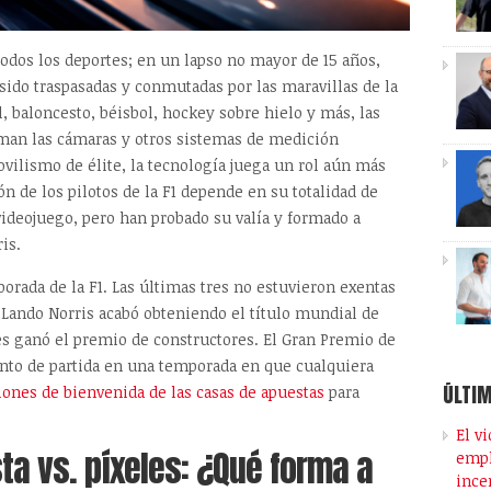
odos los deportes; en un lapso no mayor de 15 años,
n sido traspasadas y conmutadas por las maravillas de la
l, baloncesto, béisbol, hockey sobre hielo y más, las
oman las cámaras y otros sistemas de medición
ilismo de élite, la tecnología juega un rol aún más
ón de los pilotos de la F1 depende en su totalidad de
ideojuego, pero han probado su valía y formado a
is.
orada de la F1. Las últimas tres no estuvieron exentas
 Lando Norris acabó obteniendo el título mundial de
s ganó el premio de constructores. El Gran Premio de
nto de partida en una temporada en que cualquiera
ÚLTIM
iones de bienvenida de las casas de apuestas
para
El v
ta vs. píxeles: ¿Qué forma a
empl
ince