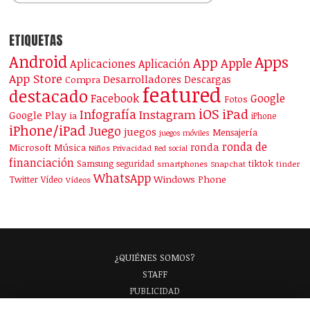
ETIQUETAS
Android
Apps
App
Apple
Aplicaciones
Aplicación
App Store
Desarrolladores
Descargas
Compra
featured
destacado
Facebook
Google
Fotos
iOS
iPad
Infografía
Instagram
Google Play
ia
iPhone
iPhone/iPad
Juego
juegos
Mensajería
juegos móviles
ronda de
ronda
Microsoft
Música
Niños
Privacidad
Red social
financiación
Samsung
tiktok
seguridad
smartphones
Snapchat
tinder
WhatsApp
Windows Phone
Twitter
Vídeo
Vídeos
¿QUIÉNES SOMOS?
STAFF
PUBLICIDAD
¡APARECE EN NUESTRA GUÍA!