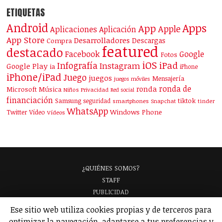
ETIQUETAS
Android
Apps
App
Apple
Aplicaciones
Aplicación
App Store
Desarrolladores
Descargas
Compra
featured
destacado
Facebook
Google
Fotos
iOS
iPad
Infografía
Instagram
Google Play
ia
iPhone
iPhone/iPad
Juego
juegos
Mensajería
juegos móviles
ronda de
ronda
Microsoft
Música
Niños
Privacidad
Red social
financiación
Samsung
tiktok
seguridad
smartphones
Snapchat
tinder
WhatsApp
Windows Phone
Twitter
Vídeo
Vídeos
¿QUIÉNES SOMOS?
STAFF
PUBLICIDAD
¡APARECE EN NUESTRA GUÍA!
Ese sitio web utiliza cookies propias y de terceros para
ANALIZAMOS TU APP
GLOSARIO
optimizar la navegación, adaptarse a tus preferencias y