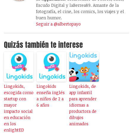
Escudo Digital y laBerrea89. Amante de la
fotografía, el cine, los comics, los viajes y el
buen humor.
Seguir a @albertopayo
Quizás también te interese
Lingokids,
Lingokids
Lingokids, de
escogida como
enseña inglés
app infantil
startup con
a niños de 2 a
para aprender
mayor
6 años
idiomas a
impacto social
productora de
en educación
dibujos
en los
animados
enlightED