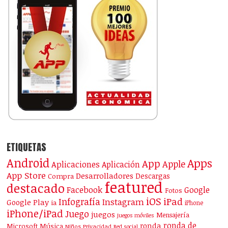
ETIQUETAS
Android
Apps
App
Apple
Aplicaciones
Aplicación
App Store
Desarrolladores
Descargas
Compra
featured
destacado
Facebook
Google
Fotos
iOS
iPad
Infografía
Instagram
Google Play
ia
iPhone
iPhone/iPad
Juego
juegos
Mensajería
juegos móviles
ronda de
ronda
Microsoft
Música
Niños
Privacidad
Red social