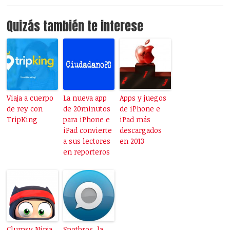
Quizás también te interese
Viaja a cuerpo
La nueva app
Apps y juegos
de rey con
de 20minutos
de iPhone e
TripKing
para iPhone e
iPad más
iPad convierte
descargados
a sus lectores
en 2013
en reporteros
Clumsy Ninja,
Spotbros, la