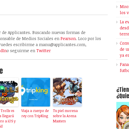
Moon
los 
La e
desd
r de Applicantes. Buscando nuevas formas de
terr
onsable de Medios Sociales en
Pearson
. Loco por los
Conv
a. Puedes escribirme a manu@applicantes.com,
de u
edIn
o seguirme en
Twitter
ya e
Fana
e
futb
¿Tien
¿Quie
 Trolls vs
Viaja a cuerpo de
Tu piel morena
s llegará
rey con TripKing
sobre la Arena
ro a iOS y
Masters
id