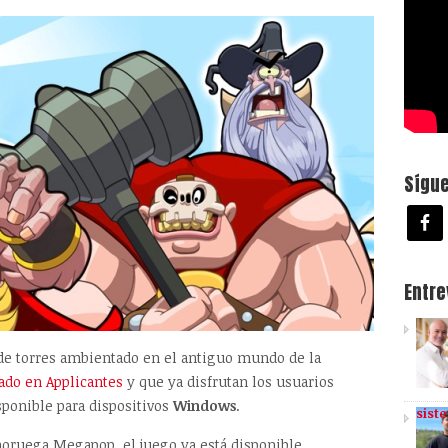
Sígu
Entr
 de torres ambientado en el antiguo mundo de la
do en Applicantes
y que ya disfrutan los usuarios
isponible para dispositivos
Windows
.
sist
oruega Megapop, el juego ya está disponible