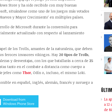
dows Store y ha sido recibido con muy buenas
osoft, situándose como uno de los juegos más votados
 ‘Nuevos y Mayor Crecimiento’ en múltiples países.
rollo de Microsoft durante la conversión para
cialmente actualizado con respecto al lanzamiento
apel de los Trolls, amantes de la naturaleza, que deben
 los feroces invasores vikingos. Hay
20 tipos de Trolls
,
alezas y desventajas, con los que batallarás a cerca de
25
istas tanto en el combate a distancia como cuerpo a
de jefes como
Thor
, Odín o, incluso, el mismo Loki.
onible en español, inglés, alemán, francés y noruego a
ÚLTIM
La a
a 12
de 8