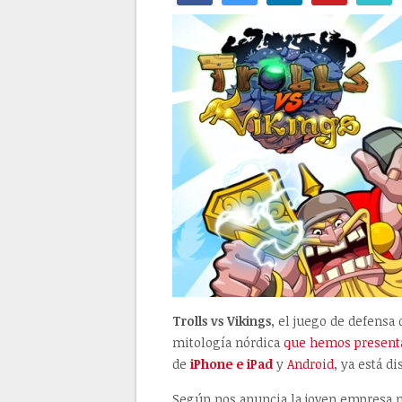
Trolls vs Vikings
, el juego de defensa
mitología nórdica
que hemos presenta
de
iPhone e iPad
y
Android
, ya está d
Según nos anuncia la joven empresa n