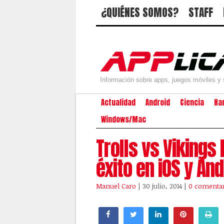
¿QUIÉNES SOMOS?
STAFF
Información sobre apps, juegos móviles y 
Actualidad
Android
Ciencia
Ha
Windows/Mac
Trolls vs Vikings
éxito en iOS y And
Manuel Caro
| 30 julio, 2014
|
0 comenta