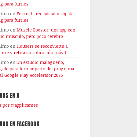
ng para furries
nimo
en
Ferzu, la red social y app de
ng para furries
nimo
en
Muscle Booster: una app con
o músculo, pero poco cerebro
nimo
en
Housers se reconvierte a
pire y retira su aplicación móvil
nimo
en
Un estudio malagueño,
gido para formar parte del programa
al Google Play Accelerator 2026
NOS EN X
 por @applicantes
NOS EN FACEBOOK