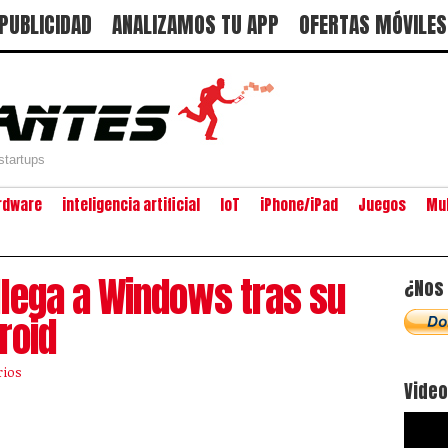
PUBLICIDAD
ANALIZAMOS TU APP
OFERTAS MÓVILES
startups
rdware
inteligencia artificial
IoT
iPhone/iPad
Juegos
Mu
 llega a Windows tras su
¿Nos 
roid
rios
Vide