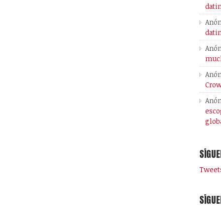
dati
Anó
dati
Anó
much
Anó
Crow
Anó
esco
glob
SÍGUE
Tweets
SÍGUE