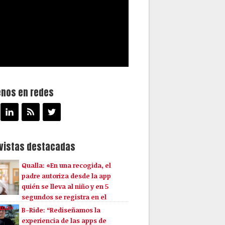
enos en redes
evistas destacadas
Qualla: «En una recogida, el
padre autoriza desde la app
quién se lleva al niño y en 5
segundos se registra en el
ema»
B-Ride: “Rediseñamos la
experiencia de las apps de