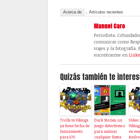
Acerca de
Artículos recientes
Manuel Caro
Periodista. Cofundado
comunicar como Resp
viajes y la fotografí
encontrarme en
Link
Quizás también te interes
Trolls vs Vikings
Dark Stories, un
Vídeo:
ya tiene fecha de
juego detectivesco
Viking
lanzamiento
para animar
en ene
para iOS
cualquier fiesta
Andro