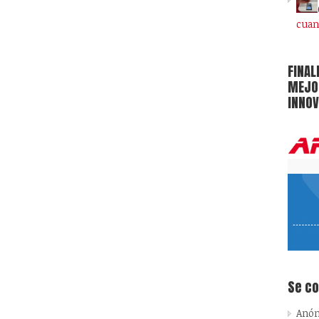
cuan
FINAL
MEJOR
INNOV
Se c
Anó