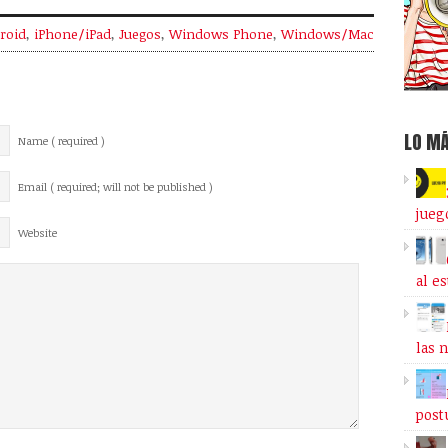
roid
,
iPhone/iPad
,
Juegos
,
Windows Phone
,
Windows/Mac
LO MÁ
Name ( required )
Email ( required; will not be published )
jueg
Website
al e
las 
post