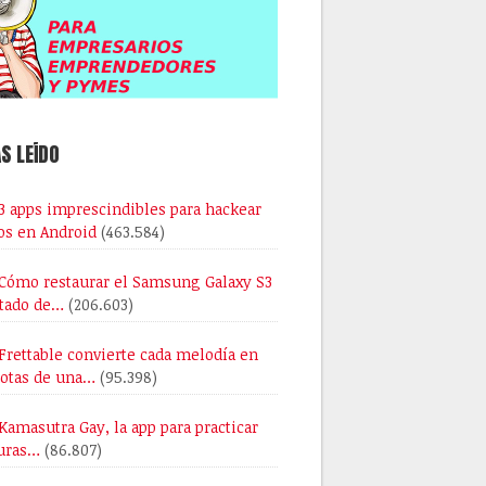
S LEÍDO
3 apps imprescindibles para hackear
os en Android
(463.584)
Cómo restaurar el Samsung Galaxy S3
stado de…
(206.603)
Frettable convierte cada melodía en
notas de una…
(95.398)
Kamasutra Gay, la app para practicar
uras…
(86.807)