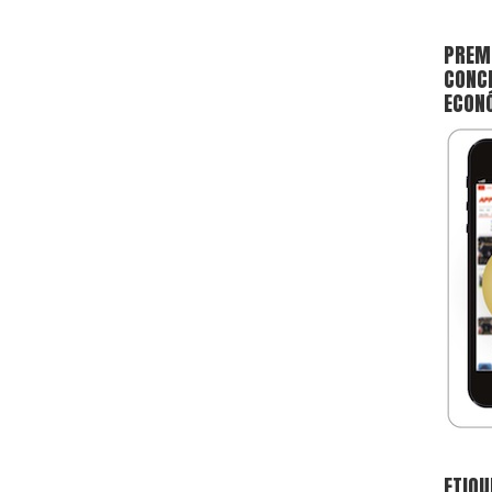
PREMI
CONCE
ECON
ETIQU