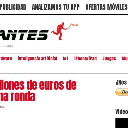
PUBLICIDAD
ANALIZAMOS TU APP
OFERTAS MÓVILES
startups
rdware
inteligencia artificial
IoT
iPhone/iPad
Juegos
Mu
llones de euros de
¿Nos 
una ronda
ios
Vide