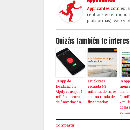
Applicantes.com
es la
centrada en el mundo 
plataformas), web y ot
Quizás también te interes
La app de
Trucksters
La app
localización
recauda 6,3
mensa
Alpify consigue 1
millones de euros
asínc
millón de euros
en una ronda de
Camill
de financiación
financiación
2 mill
dólare
ronda
Compartir