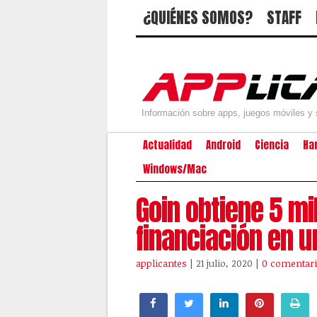
¿QUIÉNES SOMOS?
STAFF
Información sobre apps, juegos móviles y 
Actualidad
Android
Ciencia
Ha
Windows/Mac
Goin obtiene 5 mi
financiación en 
applicantes
| 21 julio, 2020
|
0 comentar