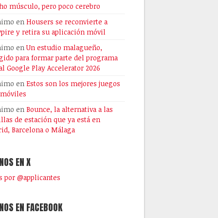
o músculo, pero poco cerebro
nimo
en
Housers se reconvierte a
pire y retira su aplicación móvil
nimo
en
Un estudio malagueño,
gido para formar parte del programa
al Google Play Accelerator 2026
nimo
en
Estos son los mejores juegos
 móviles
nimo
en
Bounce, la alternativa a las
illas de estación que ya está en
id, Barcelona o Málaga
NOS EN X
 por @applicantes
NOS EN FACEBOOK