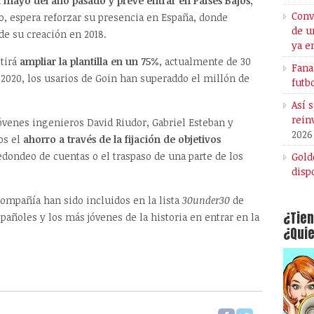
n mayo del año pasado y prevé entrar en Países Bajos,
Conv
, espera reforzar su presencia en España, donde
de u
e su creación en 2018.
ya e
itirá
ampliar la plantilla en un 75%
, actualmente de 30
Fana
2020, los usarios de Goin han superaddo el millón de
futb
Así 
rein
jóvenes ingenieros David Riudor, Gabriel Esteban y
2026
ios el
ahorro a través de la fijación de objetivos
dondeo de cuentas o el traspaso de una parte de los
Gold
disp
ompañía han sido incluidos en la lista
30under30
de
¿Tien
añoles y los más jóvenes de la historia en entrar en la
¿Quie