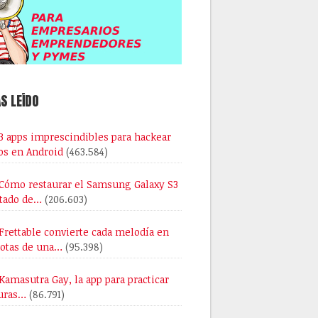
S LEÍDO
3 apps imprescindibles para hackear
os en Android
(463.584)
Cómo restaurar el Samsung Galaxy S3
stado de…
(206.603)
Frettable convierte cada melodía en
notas de una…
(95.398)
Kamasutra Gay, la app para practicar
uras…
(86.791)