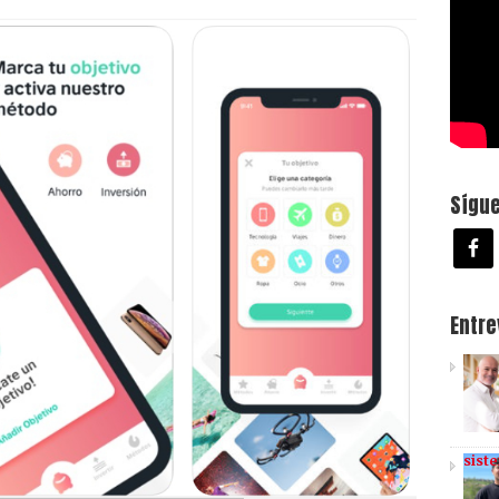
Sígu
Entr
sist