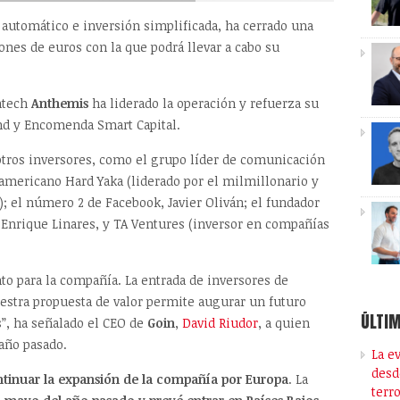
o automático e inversión simplificada, ha cerrado una
ones de euros con la que podrá llevar a cabo su
intech
Anthemis
ha liderado la operación y refuerza su
und y Encomenda Smart Capital.
otros inversores, como el grupo líder de comunicación
americano Hard Yaka (liderado por el milmillonario y
); el número 2 de Facebook, Javier Oliván; el fundador
, Enrique Linares, y TA Ventures (inversor en compañías
 para la compañía. La entrada de inversores de
estra propuesta de valor permite augurar un futuro
ÚLTIM
”, ha señalado el CEO de
Goin
,
David Riudor
, a quien
año pasado.
La e
desd
tinuar la expansión de la compañía por Europa
. La
terr