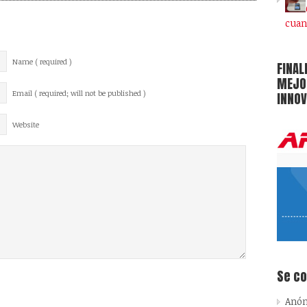
cuan
Name ( required )
FINAL
MEJOR
Email ( required; will not be published )
INNOV
Website
Se c
Anó