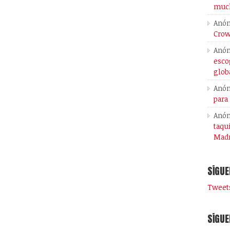
much
Anó
Crow
Anó
esco
glob
Anó
para
Anó
taqu
Madr
SÍGUE
Tweets
SÍGUE