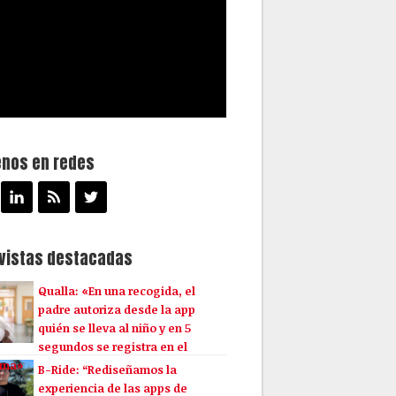
enos en redes
evistas destacadas
Qualla: «En una recogida, el
padre autoriza desde la app
quién se lleva al niño y en 5
segundos se registra en el
ema»
B-Ride: “Rediseñamos la
experiencia de las apps de