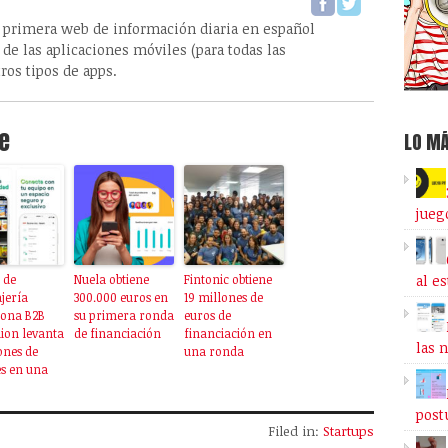
 primera web de información diaria en español
de las aplicaciones móviles (para todas las
ros tipos de apps.
e
LO MÁ
jueg
al e
 de
Nuela obtiene
Fintonic obtiene
jería
300.000 euros en
19 millones de
rona B2B
su primera ronda
euros de
ion levanta
de financiación
financiación en
las 
ones de
una ronda
s en una
post
Filed in:
Startups