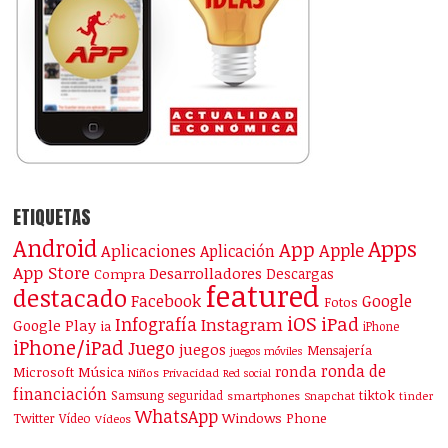
ETIQUETAS
Android
Apps
App
Apple
Aplicaciones
Aplicación
App Store
Desarrolladores
Descargas
Compra
featured
destacado
Facebook
Google
Fotos
iOS
iPad
Infografía
Instagram
Google Play
ia
iPhone
iPhone/iPad
Juego
juegos
Mensajería
juegos móviles
ronda de
ronda
Microsoft
Música
Niños
Privacidad
Red social
financiación
Samsung
tiktok
seguridad
smartphones
Snapchat
tinder
WhatsApp
Windows Phone
Twitter
Vídeo
Vídeos