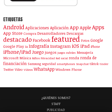
ETIQUETAS
Android
Apps
App
Apple
Aplicaciones
Aplicación
App Store
Desarrolladores
Descargas
Compra
featured
destacado
Facebook
Google
Fotos
iOS
iPad
Infografía
Instagram
Google Play
ia
iPhone
iPhone/iPad
Juego
juegos
Mensajería
juegos móviles
ronda de
ronda
Microsoft
Música
Niños
Privacidad
Red social
financiación
Samsung
tiktok
seguridad
smartphones
Snapchat
tinder
WhatsApp
Windows Phone
Twitter
Vídeo
Vídeos
¿QUIÉNES SOMOS?
STAFF
PUBLICIDAD