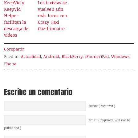
KeepVid y
Los taxistas se
KeepVid
vuelven aún
Helper
más locos con
facilitan la
Crazy Taxi
descarga de
Gazillionaire
vídeos
Compartir
Filed in:
Actualidad
,
Android
,
BlackBerry
,
iPhone/iPad
,
Windows
Phone
Escribe un comentario
Name ( required )
Email ( required; will not be
published )