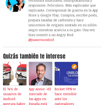
Periodista multitarea, multiplataforma y
responsive. Peliculero. Más explicante que
replicante. Corresponsal de guerra en la App
Store y Google Play. Conspira, escribe posts,
prepara lasañas de carbonita y hace
unicornios de origami sentado en su sillón
negro mientras acaricia a su gato. Una vez
hizo sonreír a un Angry Bird.
@juanrrisonford
Quizás también te interese
El 74% de
App Annie: «El
Rocket VPN te
usuarios de
mercado de
hace invisible
Android
las apps en
ante los
asegura haber
España está
rastreadores