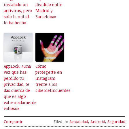
instalado un
dividido entre
antivirus, pero
Madrid y
solo la mitad
Barcelona»
lo ha hecho
AppLock: «Una
Cómo
vez que has
protegerte en
perdido tu
Instagram
privacidad, te
frente a los
das cuenta de
ciberdelincuentes
que es algo
extremadamente
valioso»
Compartir
Filed in:
Actualidad
,
Android
,
Seguridad