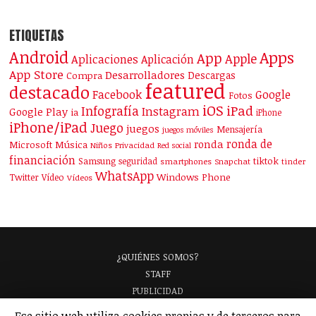
ETIQUETAS
Android
Apps
App
Apple
Aplicaciones
Aplicación
App Store
Desarrolladores
Descargas
Compra
featured
destacado
Facebook
Google
Fotos
iOS
iPad
Infografía
Instagram
Google Play
ia
iPhone
iPhone/iPad
Juego
juegos
Mensajería
juegos móviles
ronda de
ronda
Microsoft
Música
Niños
Privacidad
Red social
financiación
Samsung
tiktok
seguridad
smartphones
Snapchat
tinder
WhatsApp
Windows Phone
Twitter
Vídeo
Vídeos
¿QUIÉNES SOMOS?
STAFF
PUBLICIDAD
¡APARECE EN NUESTRA GUÍA!