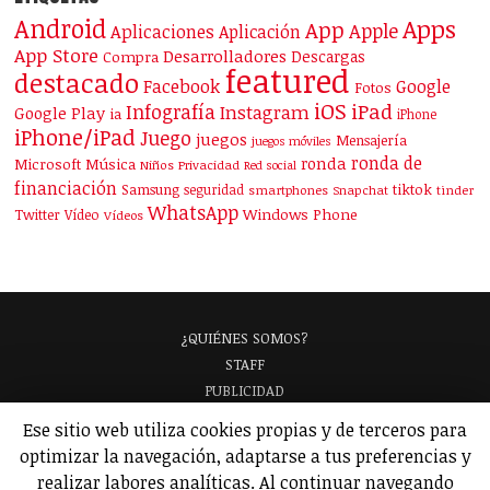
Android
Apps
App
Apple
Aplicaciones
Aplicación
App Store
Desarrolladores
Descargas
Compra
featured
destacado
Facebook
Google
Fotos
iOS
iPad
Infografía
Instagram
Google Play
ia
iPhone
iPhone/iPad
Juego
juegos
Mensajería
juegos móviles
ronda de
ronda
Microsoft
Música
Niños
Privacidad
Red social
financiación
Samsung
tiktok
seguridad
smartphones
Snapchat
tinder
WhatsApp
Windows Phone
Twitter
Vídeo
Vídeos
¿QUIÉNES SOMOS?
STAFF
PUBLICIDAD
¡APARECE EN NUESTRA GUÍA!
Ese sitio web utiliza cookies propias y de terceros para
ANALIZAMOS TU APP
GLOSARIO
optimizar la navegación, adaptarse a tus preferencias y
POLÍTICA DE PRIVACIDAD
AVISO LEGAL
realizar labores analíticas. Al continuar navegando