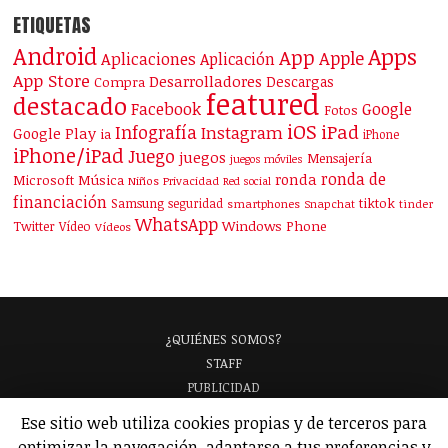
ETIQUETAS
Android
Apps
App
Apple
Aplicaciones
Aplicación
App Store
Desarrolladores
Descargas
Compra
featured
destacado
Facebook
Google
Fotos
iOS
iPad
Infografía
Instagram
Google Play
ia
iPhone
iPhone/iPad
Juego
juegos
Mensajería
juegos móviles
ronda de
ronda
Microsoft
Música
Niños
Privacidad
Red social
financiación
Samsung
tiktok
seguridad
smartphones
Snapchat
tinder
WhatsApp
Windows Phone
Twitter
Vídeo
Vídeos
¿QUIÉNES SOMOS?
STAFF
PUBLICIDAD
¡APARECE EN NUESTRA GUÍA!
Ese sitio web utiliza cookies propias y de terceros para
ANALIZAMOS TU APP
GLOSARIO
optimizar la navegación, adaptarse a tus preferencias y