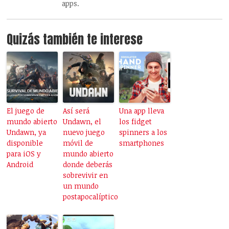
apps.
Quizás también te interese
El juego de
Así será
Una app lleva
mundo abierto
Undawn, el
los fidget
Undawn, ya
nuevo juego
spinners a los
disponible
móvil de
smartphones
para iOS y
mundo abierto
Android
donde deberás
sobrevivir en
un mundo
postapocalíptico