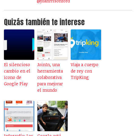
@juanrrisonford
Quizás también te interese
El silencioso
JoinIn, una
Viaja a cuerpo
cambio en el
herramienta
de rey con
icono de
colaborativa
TripKing
Google Play
para mejorar
el mundo
Infografía: Los
Google está