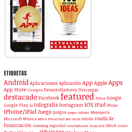
ETIQUETAS
Android
Apps
App
Apple
Aplicaciones
Aplicación
App Store
Desarrolladores
Descargas
Compra
featured
destacado
Facebook
Google
Fotos
iOS
iPad
Infografía
Instagram
Google Play
ia
iPhone
iPhone/iPad
Juego
juegos
Mensajería
juegos móviles
ronda de
ronda
Microsoft
Música
Niños
Privacidad
Red social
financiación
Samsung
tiktok
seguridad
smartphones
Snapchat
tinder
WhatsApp