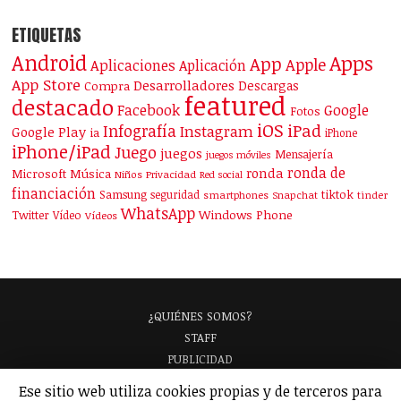
ETIQUETAS
Android
Apps
App
Apple
Aplicaciones
Aplicación
App Store
Desarrolladores
Descargas
Compra
featured
destacado
Facebook
Google
Fotos
iOS
iPad
Infografía
Instagram
Google Play
ia
iPhone
iPhone/iPad
Juego
juegos
Mensajería
juegos móviles
ronda de
ronda
Microsoft
Música
Niños
Privacidad
Red social
financiación
Samsung
tiktok
seguridad
smartphones
Snapchat
tinder
WhatsApp
Windows Phone
Twitter
Vídeo
Vídeos
¿QUIÉNES SOMOS?
STAFF
PUBLICIDAD
¡APARECE EN NUESTRA GUÍA!
Ese sitio web utiliza cookies propias y de terceros para