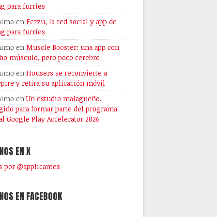
ng para furries
nimo
en
Ferzu, la red social y app de
ng para furries
nimo
en
Muscle Booster: una app con
o músculo, pero poco cerebro
nimo
en
Housers se reconvierte a
pire y retira su aplicación móvil
nimo
en
Un estudio malagueño,
gido para formar parte del programa
al Google Play Accelerator 2026
NOS EN X
 por @applicantes
NOS EN FACEBOOK