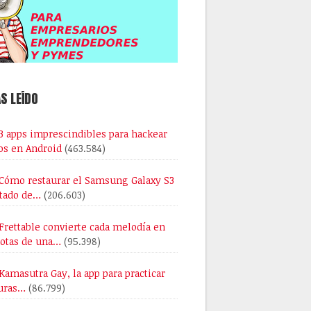
S LEÍDO
3 apps imprescindibles para hackear
os en Android
(463.584)
Cómo restaurar el Samsung Galaxy S3
stado de…
(206.603)
Frettable convierte cada melodía en
notas de una…
(95.398)
Kamasutra Gay, la app para practicar
uras…
(86.799)