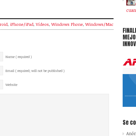
cuan
roid
,
iPhone/iPad
,
Vídeos
,
Windows Phone
,
Windows/Mac
FINAL
MEJOR
INNOV
Name ( required )
Email ( required; will not be published )
Website
Se c
Anó