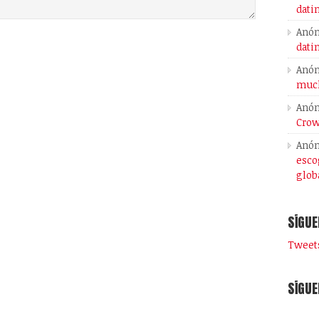
dati
Anó
dati
Anó
much
Anó
Crow
Anó
esco
glob
SÍGUE
Tweets
SÍGUE