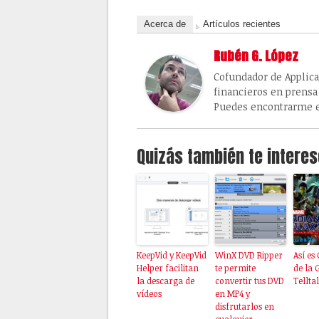
Acerca de
Artículos recientes
Rubén G. López
Cofundador de Applic
financieros en prensa
Puedes encontrarme
Quizás también te interes
KeepVid y KeepVid
WinX DVD Ripper
Así es
Helper facilitan
te permite
de la 
la descarga de
convertir tus DVD
Telltal
vídeos
en MP4 y
disfrutarlos en