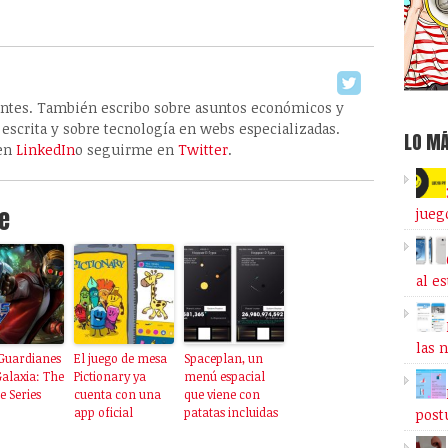
antes. También escribo sobre asuntos económicos y
 escrita y sobre tecnología en webs especializadas.
LO MÁ
 en
LinkedIn
o seguirme en
Twitter
.
e
jueg
al e
las 
 Guardianes
El juego de mesa
Spaceplan, un
Galaxia: The
Pictionary ya
menú espacial
e Series
cuenta con una
que viene con
app oficial
patatas incluidas
post