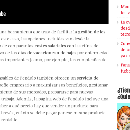
Moon
los 
La e
desd
 una herramienta que trata de facilitar
la gestión de los
terr
este caso, las opciones incluidas van desde la
Conv
 o de comparar los
costes salariales
con las cifras de
de u
vo de los
días de vacaciones o de bajas
por enfermedad
ya e
as importantes (como, por ejemplo, los cumpleaños de
Fana
futb
onsables de Pendulo también ofrecen un
servicio de
ueño empresario a maximizar sus beneficios, gestionar
¿Tien
imiento de sus mercados, prepararse para nuevas
¿Quie
 trabajo. Además, la página web de Pendulo incluye una
aber a qué precio hay que vender un producto para
al revés, cuánto se debe pagar por ese mismo producto
 rentable.