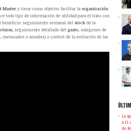
it Master
y tiene como objetivo facilitar la
organización
ce todo tipo de información de utilidad para el trato con
l beneficio: seguimiento semanal del
stock
de la
acturas
, seguimiento detallado del
gasto
, márgenes de
, mensuales o anuales) o control de la evolución de las
ÚLTIM
La a
a 12
de 8