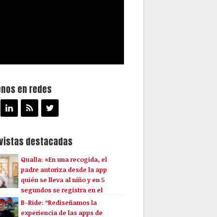
enos en redes
evistas destacadas
Qualla: «En una recogida, el
padre autoriza desde la app
quién se lleva al niño y en 5
segundos se registra en el
ema»
B-Ride: “Rediseñamos la
experiencia de las apps de