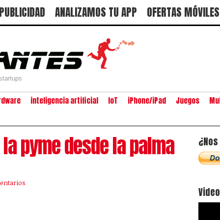
PUBLICIDAD
ANALIZAMOS TU APP
OFERTAS MÓVILES
startups
rdware
inteligencia artificial
IoT
iPhone/iPad
Juegos
Mu
 la pyme desde la palma
¿Nos 
entarios
Vide